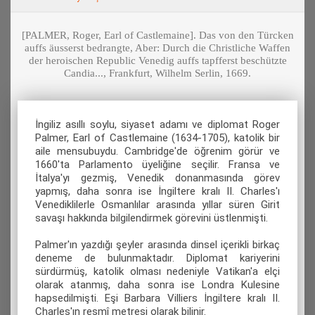
[PALMER, Roger, Earl of Castlemaine]. Das von den Türcken
auffs äusserst bedrangte, Aber: Durch die Christliche Waffen
der heroischen Republic Venedig auffs tapfferst beschützte
Candia..., Frankfurt, Wilhelm Serlin, 1669.
İngiliz asıllı soylu, siyaset adamı ve diplomat Roger
Palmer, Earl of Castlemaine (1634-1705), katolik bir
aile mensubuydu. Cambridge'de öğrenim görür ve
1660'ta Parlamento üyeliğine seçilir. Fransa ve
İtalya'yı gezmiş, Venedik donanmasında görev
yapmış, daha sonra ise İngiltere kralı II. Charles'ı
Venediklilerle Osmanlılar arasında yıllar süren Girit
savaşı hakkında bilgilendirmek görevini üstlenmişti.
Palmer'ın yazdığı şeyler arasında dinsel içerikli birkaç
deneme de bulunmaktadır. Diplomat kariyerini
sürdürmüş, katolik olması nedeniyle Vatikan'a elçi
olarak atanmış, daha sonra ise Londra Kulesine
hapsedilmişti. Eşi Barbara Villiers İngiltere kralı II.
Charles'ın resmî metresi olarak bilinir.