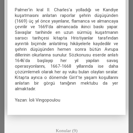
Palmer'in kral II. Charles'a yolladığı ve Kandiye
kuşatmasını anlatan raporlar şehrin düşüşünden
(1669) üç yıl önce yayınlanır, flamanca ve almancaya
çevrilir ve 1669'da almancada ikinci baskı yapar.
Savaşlar tarihinde en uzun sürmüş kuşatmanın
sarsıcı tarihçesi kitapta Hristiyanlar tarafından
ayrıntılı biçimde anlatılmış hikâyelerle kaydedilir ve
şehrin düşüşünden hemen sonra bütün Avrupa
dillerinin okurlarına sunulur. Sözkonusu eserde anlatı
1646'da başlayıp her yıl yapılan savaş
operasyonlarını, 1667-1668 yıllarında ise daha
çözümlemeli olarak her ay vuku bulan olayları sıralar.
Kitapta ayrıca o dönemde Girit'te yaşam koşullarını
anlatan bir görgü tanığının mektubu da yer
almaktadır.
Yazan: İoli Vingopoulou
Konular (9)