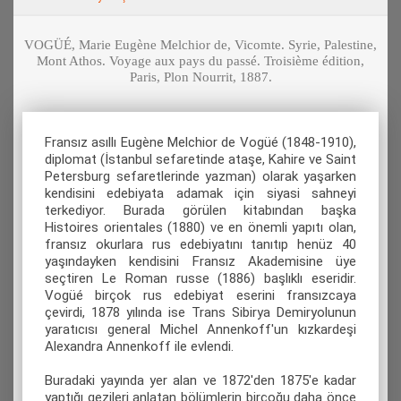
VOGÜÉ, Marie Eugène Melchior de, Vicomte. Syrie, Palestine,
Mont Athos. Voyage aux pays du passé. Troisième édition,
Paris, Plon Nourrit, 1887.
Fransız asıllı Eugène Melchior de Vogüé (1848-1910),
diplomat (İstanbul sefaretinde ataşe, Kahire ve Saint
Petersburg sefaretlerinde yazman) olarak yaşarken
kendisini edebiyata adamak için siyasi sahneyi
terkediyor. Burada görülen kitabından başka
Histoires orientales (1880) ve en önemli yapıtı olan,
fransız okurlara rus edebiyatını tanıtıp henüz 40
yaşındayken kendisini Fransız Akademisine üye
seçtiren Le Roman russe (1886) başlıklı eseridir.
Vogüé birçok rus edebiyat eserini fransızcaya
çevirdi, 1878 yılında ise Trans Sibirya Demiryolunun
yaratıcısı general Michel Annenkoff'un kızkardeşi
Alexandra Annenkoff ile evlendi.
Buradaki yayında yer alan ve 1872'den 1875'e kadar
yaptığı gezileri anlatan bölümlerin birçoğu daha önce