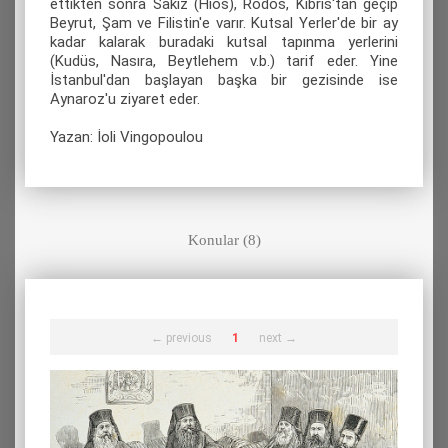
ettikten sonra Sakız (Hios), Rodos, Kıbrıs'tan geçip
Beyrut, Şam ve Filistin'e varır. Kutsal Yerler'de bir ay
kadar kalarak buradaki kutsal tapınma yerlerini
(Kudüs, Nasıra, Beytlehem v.b.) tarif eder. Yine
İstanbul'dan başlayan başka bir gezisinde ise
Aynaroz'u ziyaret eder.
Yazan: İoli Vingopoulou
Konular (8)
← previous
1
next →