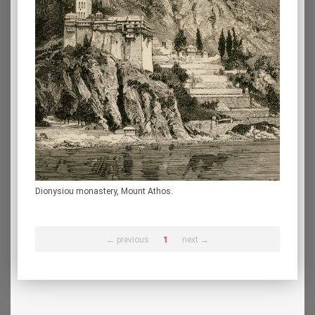
Dionysiou monastery, Mount Athos.
← previous
1
next →