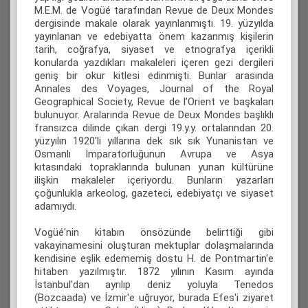
M.E.M. de Vogüé tarafından Revue de Deux Mondes
dergisinde makale olarak yayınlanmıştı. 19. yüzyılda
yayınlanan ve edebiyatta önem kazanmış kişilerin
tarih, coğrafya, siyaset ve etnografya içerikli
konularda yazdıkları makaleleri içeren gezi dergileri
geniş bir okur kitlesi edinmişti. Bunlar arasında
Annales des Voyages, Journal of the Royal
Geographical Society, Revue de l’Orient ve başkaları
bulunuyor. Aralarında Revue de Deux Mondes başlıklı
fransızca dilinde çıkan dergi 19.y.y. ortalarından 20.
yüzyılın 1920'li yıllarına dek sık sık Yunanistan ve
Osmanlı İmparatorluğunun Avrupa ve Asya
kıtasındaki topraklarında bulunan yunan kültürüne
ilişkin makaleler içeriyordu. Bunların yazarları
çoğunlukla arkeolog, gazeteci, edebiyatçı ve siyaset
adamıydı.
Vogüé'nin kitabın önsözünde belirttiği gibi
vakayinamesini oluşturan mektuplar dolaşmalarında
kendisine eşlik edememiş dostu Η. de Pontmartin'e
hitaben yazılmıştır. 1872 yılının Kasım ayında
İstanbul'dan ayrılıp deniz yoluyla Tenedos
(Bozcaada) ve İzmir'e uğruyor, burada Efes'i ziyaret