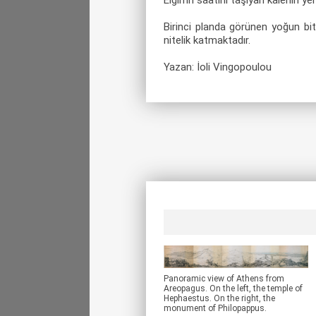
Elgin'in saatini taşıyan kalenin ye
Birinci planda görünen yoğun bit
nitelik katmaktadır.
Yazan: İoli Vingopoulou
Panoramic view of Athens from
Areopagus. On the left, the temple of
Hephaestus. On the right, the
monument of Philopappus.