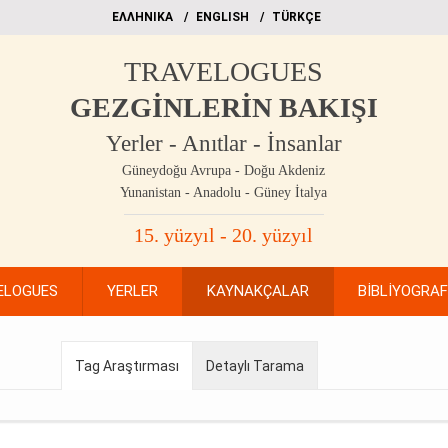
EΛΛΗΝΙΚΑ
ΕΝGLISH
TÜRKÇE
TRAVELOGUES
GEZGİNLERİN BAKIŞI
Yerler - Anıtlar - İnsanlar
Güneydoğu Avrupa - Doğu Akdeniz
Yunanistan - Anadolu - Güney İtalya
15. yüzyıl - 20. yüzyıl
ELOGUES
YERLER
KAYNAKÇALAR
BİBLİYOGRA
Tag Araştırması
Detaylı Tarama