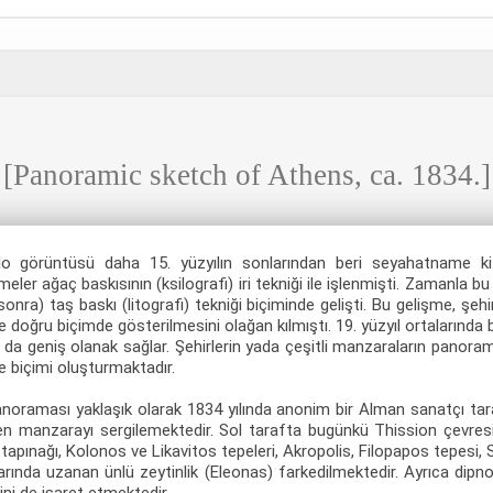
[Panoramic sketch of Athens, ca. 1834.]
blo görüntüsü daha 15. yüzyılın sonlarından beri seyahatname kit
er ağaç baskısının (ksilografi) iri tekniği ile işlenmişti. Zamanla bu
onra) taş baskı (litografi) tekniği biçiminde gelişti. Bu gelişme, şeh
ve doğru biçimde gösterilmesini olağan kılmıştı. 19. yüzyıl ortalarınd
 da geniş olanak sağlar. Şehirlerin yada çeşitli manzaraların pano
e biçimi oluşturmaktadır.
oraması yaklaşık olarak 1834 yılında anonim bir Alman sanatçı taraf
n manzarayı sergilemektedir. Sol tarafta bugünkü Thission çevresi
apınağı, Kolonos ve Likavitos tepeleri, Akropolis, Filopapos tepesi,
larında uzanan ünlü zeytinlik (Eleonas) farkedilmektedir. Ayrıca dipno