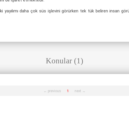
rini de işaret etmektedir.
ki yayılımı daha çok süs işlevini görürken tek tük beliren insan gö
Konular (1)
← previous
1
next →