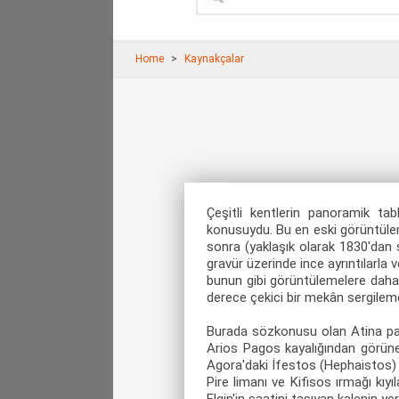
Home
Kaynakçalar
Çeşitli kentlerin panoramik ta
konusuydu. Bu en eski görüntülemel
sonra (yaklaşık olarak 1830'dan s
gravür üzerinde ince ayrıntılarla 
bunun gibi görüntülemelere daha
derece çekici bir mekân sergilem
Burada sözkonusu olan Atina pan
Arios Pagos kayalığından görüne
Agora'daki İfestos (Hephaistos) t
Pire limanı ve Kifisos ırmağı kıyı