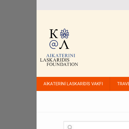
AİKATERİNİ LASKARİDİS VAKFI
TRAV