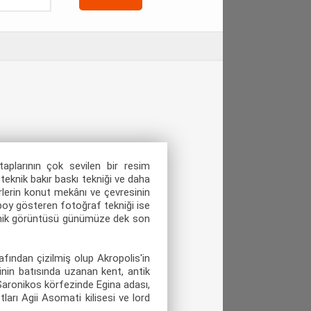
aplarının çok sevilen bir resim
 teknik bakır baskı tekniği ve daha
irlerin konut mekânı ve çevresinin
a boy gösteren fotoğraf tekniği ise
ramik görüntüsü günümüze dek son
ından çizilmiş olup Akropolis'in
nin batısında uzanan kent, antik
 Saronikos körfezinde Egina adası,
tları Agii Asomati kilisesi ve lord