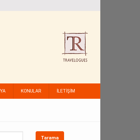
FYA
KONULAR
İLETİŞİM
Tarama