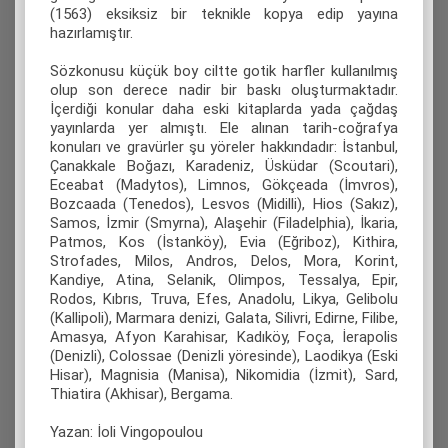
(1563) eksiksiz bir teknikle kopya edip yayına
hazırlamıştır.
Sözkonusu küçük boy ciltte gotik harfler kullanılmış
olup son derece nadir bir baskı oluşturmaktadır.
İçerdiği konular daha eski kitaplarda yada çağdaş
yayınlarda yer almıştı. Ele alınan tarih-coğrafya
konuları ve gravürler şu yöreler hakkındadır: İstanbul,
Çanakkale Boğazı, Karadeniz, Üsküdar (Scoutari),
Eceabat (Madytos), Limnos, Gökçeada (İmvros),
Bozcaada (Tenedos), Lesvos (Midilli), Hios (Sakız),
Samos, İzmir (Smyrna), Alaşehir (Filadelphia), İkaria,
Patmos, Kos (İstanköy), Evia (Eğriboz), Kithira,
Strofades, Milos, Andros, Delos, Mora, Korint,
Kandiye, Atina, Selanik, Olimpos, Tessalya, Epir,
Rodos, Kıbrıs, Truva, Efes, Anadolu, Likya, Gelibolu
(Kallipoli), Marmara denizi, Galata, Silivri, Edirne, Filibe,
Amasya, Afyon Karahisar, Kadıköy, Foça, İerapolis
(Denizli), Colossae (Denizli yöresinde), Laodikya (Eski
Hisar), Magnisia (Manisa), Nikomidia (İzmit), Sard,
Thiatira (Akhisar), Bergama.
Yazan: İoli Vingopoulou