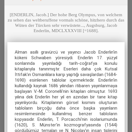
[ENDERLIN, Jacob.] Der hohe Berg Olympus, von welchem
zu sehen das weltberuffene vormals schöne, hitzhero durch das
Wüten der Türcken sehr verwüstete..., Augsburg, Jacob
Enderlin, MDCLXXXVIII [=1688].
Alman asıllı gravürcü ve yayıncı Jacob Enderlin'in
kökeni Schwaben yöresiydi. Enderlin 17. yüzyıl
sonlarında yayınladığı tarih-coğrafya konulu
kitaplarıyla tanınmıştır. Eserleri daha çok Kutsal
İttifak'ın Osmanlılara karşı yaptığı savaşlardan (1684-
1690) esinlenen tablolar içermektedir. Enderlin'in
kullandığı kaynak 1686 yılından itibaren yayınlanmaya
başlayan V.-M. Coronelli'nin kitapları olmuştur. 1693
yılına dek Enderlin her yıl en azından bir tane kitap
yayınlıyordu. Kitaplarının görsel kısmını oluşturan
tabloların birçoğu daha önce başka yayınların
resimlemesinde kullanılmış benzer tabloların
kopyasıdır. Enderlin, Τ. Porcacchi'nin isolariumunda
(1620), S. Münster'in kozmografyasında (1544)
gördüğümüz temaları ve N. Nicolay'ın insan tiplerini