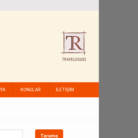
FYA
KONULAR
İLETİŞİM
Tarama