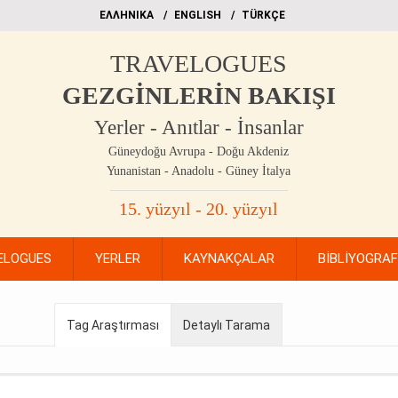
EΛΛΗΝΙΚΑ
ΕΝGLISH
TÜRKÇE
TRAVELOGUES
GEZGİNLERİN BAKIŞI
Yerler - Anıtlar - İnsanlar
Güneydoğu Avrupa - Doğu Akdeniz
Yunanistan - Anadolu - Güney İtalya
15. yüzyıl - 20. yüzyıl
ELOGUES
YERLER
KAYNAKÇALAR
BİBLİYOGRA
Tag Araştırması
Detaylı Tarama