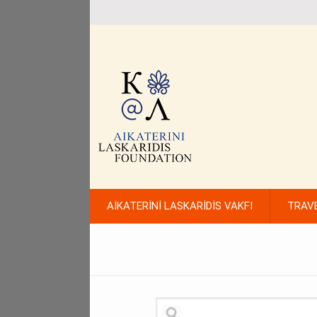
AİKATERİNİ LASKARİDİS VAKFI
TRAV