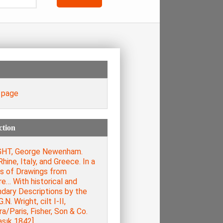
e page
ction
HT, George Newenham.
hine, Italy, and Greece. In a
es of Drawings from
e… With historical and
ndary Descriptions by the
.N. Wright, cilt I-II,
a/Paris, Fisher, Son & Co.
aşık 1842].