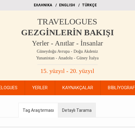
EΛΛΗΝΙΚΑ
ΕΝGLISH
TÜRKÇE
TRAVELOGUES
GEZGİNLERİN BAKIŞI
Yerler - Anıtlar - İnsanlar
Güneydoğu Avrupa - Doğu Akdeniz
Yunanistan - Anadolu - Güney İtalya
15. yüzyıl - 20. yüzyıl
ELOGUES
YERLER
KAYNAKÇALAR
BİBLİYOGRA
Tag Araştırması
Detaylı Tarama