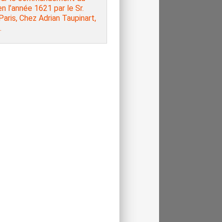
n l’année 1621 par le Sr.
 Paris, Chez Adrian Taupinart,
.