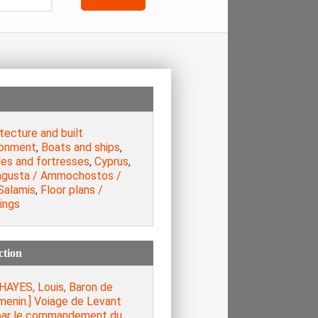
tecture and built
ronment
,
Boats and ships
,
les and fortresses
,
Cyprus
,
gusta / Ammochostos /
Salamis
,
Floor plans /
ings
ction
HAYES, Louis, Baron de
menin.] Voiage de Levant
 par le commandement du