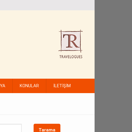
FYA
KONULAR
İLETİŞİM
Tarama