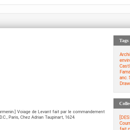
Tags
Archi
envi
Cast
Fama
anc. 
Draw
Colle
urmenin.] Voiage de Levant fait par le commandement
[DES
D.C., Paris, Chez Adrian Taupinart, 1624.
Cour
fait