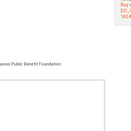
Roy e
D.C.,
1624
nassis Public Benefit Foundation