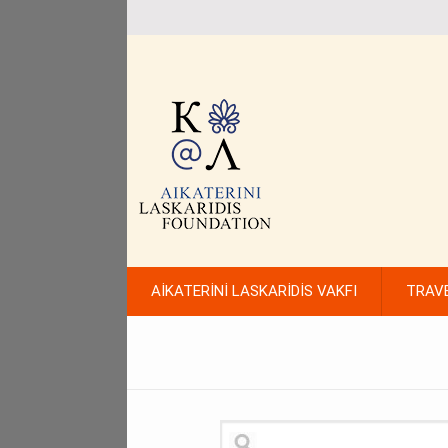
AİKATERİNİ LASKARİDİS VAKFI
TRAV