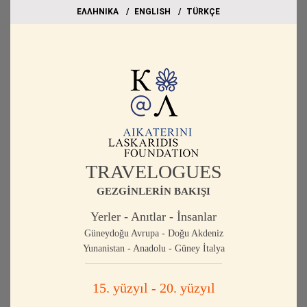
EΛΛΗΝΙΚΑ
ΕΝGLISH
TÜRKÇE
TRAVELOGUES
GEZGİNLERİN BAKIŞI
Yerler - Anıtlar - İnsanlar
Güneydoğu Avrupa - Doğu Akdeniz
Yunanistan - Anadolu - Güney İtalya
15. yüzyıl - 20. yüzyıl