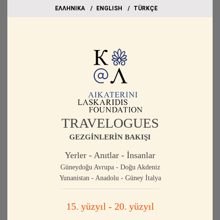
EΛΛΗΝΙΚΑ
ΕΝGLISH
TÜRKÇE
TRAVELOGUES
GEZGİNLERİN BAKIŞI
Yerler - Anıtlar - İnsanlar
Güneydoğu Avrupa - Doğu Akdeniz
Yunanistan - Anadolu - Güney İtalya
15. yüzyıl - 20. yüzyıl