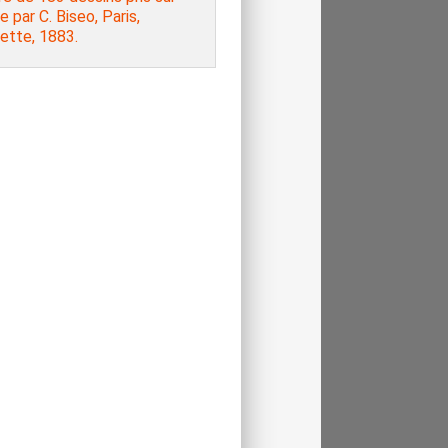
e par C. Biseo, Paris,
ette, 1883.