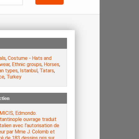
als
,
Costume - Hats and
wear
,
Ethnic groups
,
Horses
,
n types
,
Istanbul
,
Tatars
,
ce
,
Turkey
ction
MICIS, Edmondo.
tantinople ouvrage traduit
Italien avec l’autorisation de
teur par Mme J. Colomb et
tré de 183 dessins pris sur