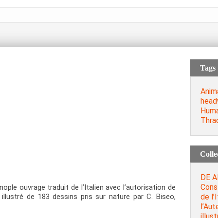
Tags
Anim
head
Huma
Thra
Colle
DE A
Cons
le ouvrage traduit de l’Italien avec l’autorisation de
de l’
llustré de 183 dessins pris sur nature par C. Biseo,
l’Au
illus