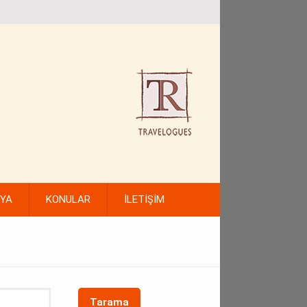
FYA
KONULAR
İLETİŞİM
Tarama