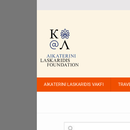
AİKATERİNİ LASKARİDİS VAKFI
TRAV