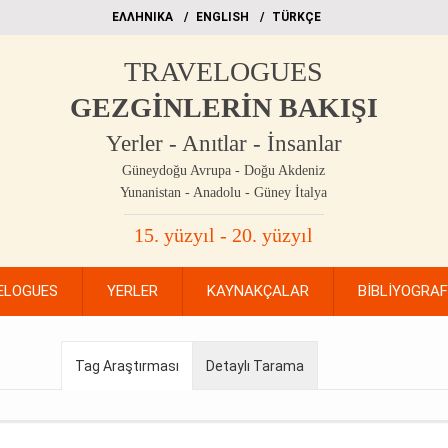
EΛΛΗΝΙΚΑ
ΕΝGLISH
TÜRKÇE
TRAVELOGUES
GEZGİNLERİN BAKIŞI
Yerler - Anıtlar - İnsanlar
Güneydoğu Avrupa - Doğu Akdeniz
Yunanistan - Anadolu - Güney İtalya
15. yüzyıl - 20. yüzyıl
ELOGUES
YERLER
KAYNAKÇALAR
BİBLİYOGRA
Tag Araştırması
Detaylı Tarama