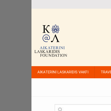
AİKATERİNİ LASKARİDİS VAKFI
TRAV