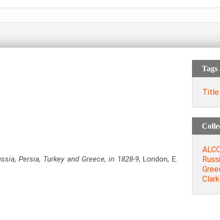
Tags
Titl
Colle
ALCO
Russi
ussia, Persia, Turkey and Greece, in 1828-9
, London, E.
Greec
Clark