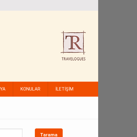
FYA
KONULAR
İLETİŞİM
Tarama