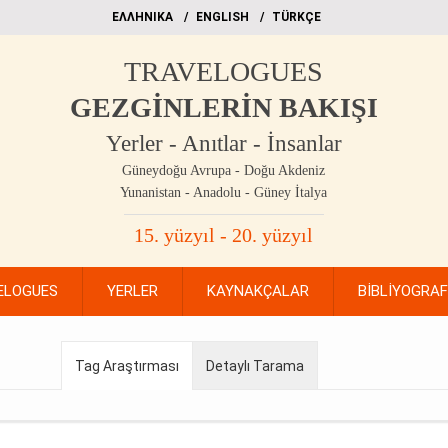
EΛΛΗΝΙΚΑ
ΕΝGLISH
TÜRKÇE
TRAVELOGUES
GEZGİNLERİN BAKIŞI
Yerler - Anıtlar - İnsanlar
Güneydoğu Avrupa - Doğu Akdeniz
Yunanistan - Anadolu - Güney İtalya
15. yüzyıl - 20. yüzyıl
ELOGUES
YERLER
KAYNAKÇALAR
BİBLİYOGRA
Tag Araştırması
Detaylı Tarama