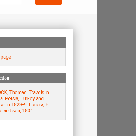
e page
ction
CK, Thomas. Travels in
a, Persia, Turkey and
e, in 1828-9, Londra, E.
e and son, 1831.