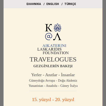
EΛΛΗΝΙΚΑ
ΕΝGLISH
TÜRKÇE
TRAVELOGUES
GEZGİNLERİN BAKIŞI
Yerler - Anıtlar - İnsanlar
Güneydoğu Avrupa - Doğu Akdeniz
Yunanistan - Anadolu - Güney İtalya
15. yüzyıl - 20. yüzyıl