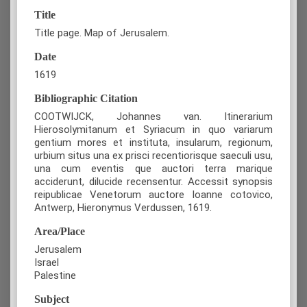
Title
Title page. Map of Jerusalem.
Date
1619
Bibliographic Citation
COOTWIJCK, Johannes van. Itinerarium
Hierosolymitanum et Syriacum in quo variarum
gentium mores et instituta, insularum, regionum,
urbium situs una ex prisci recentiorisque saeculi usu,
una cum eventis que auctori terra marique
acciderunt, dilucide recensentur. Accessit synopsis
reipublicae Venetorum auctore Ioanne cotovico,
Antwerp, Ηieronymus Verdussen, 1619.
Area/Place
Jerusalem
Israel
Palestine
Subject