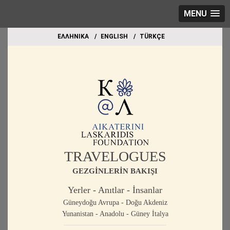
MENU
EΛΛΗΝΙΚΑ
ΕΝGLISH
TÜRKÇE
TRAVELOGUES
GEZGİNLERİN BAKIŞI
Yerler - Anıtlar - İnsanlar
Güneydoğu Avrupa - Doğu Akdeniz
Yunanistan - Anadolu - Güney İtalya