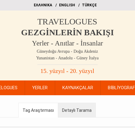
EΛΛΗΝΙΚΑ
ΕΝGLISH
TÜRKÇE
TRAVELOGUES
GEZGİNLERİN BAKIŞI
Yerler - Anıtlar - İnsanlar
Güneydoğu Avrupa - Doğu Akdeniz
Yunanistan - Anadolu - Güney İtalya
15. yüzyıl - 20. yüzyıl
ELOGUES
YERLER
KAYNAKÇALAR
BİBLİYOGRA
Tag Araştırması
Detaylı Tarama