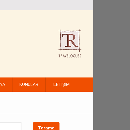
FYA
KONULAR
İLETİŞİM
Tarama