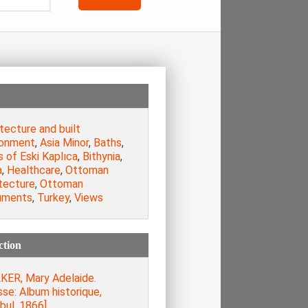
tecture and built
ronment
,
Asia Minor
,
Baths
,
 of Eski Kaplıca
,
Bithynia
,
a
,
Healthcare
,
Ottoman
tecture
,
Ottoman
uments
,
Turkey
,
Views
ction
KER, Mary Adelaide.
se: Album historique,
bul, 1866].