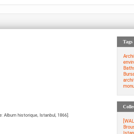
Tags
Archi
envi
Baths
Burs
archi
mon
Colle
 Album historique, Istanbul, 1866].
[WAL
Brous
Istan