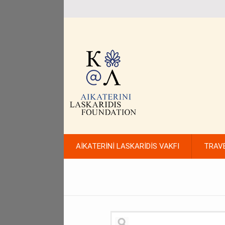
AİKATERİNİ LASKARİDİS VAKFI
TRAV