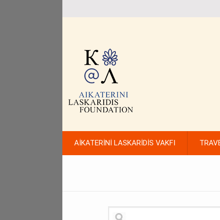
AİKATERİNİ LASKARİDİS VAKFI
TRAV