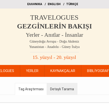
EΛΛΗΝΙΚΑ
ΕΝGLISH
TÜRKÇE
TRAVELOGUES
GEZGİNLERİN BAKIŞI
Yerler - Anıtlar - İnsanlar
Güneydoğu Avrupa - Doğu Akdeniz
Yunanistan - Anadolu - Güney İtalya
15. yüzyıl - 20. yüzyıl
ELOGUES
YERLER
KAYNAKÇALAR
BİBLİYOGRA
Tag Araştırması
Detaylı Tarama