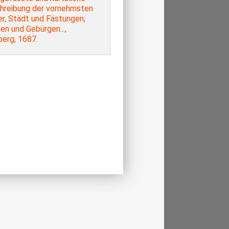
hreibung der vornehmsten
r, Städt und Fästungen,
en und Gebürgen...,
berg, 1687.