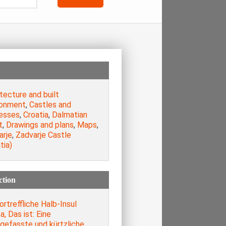
tecture and built
ronment
,
Castles and
resses
,
Croatia
,
Dalmatian
t
,
Drawings and plans
,
Maps
,
arje
,
Zadvarje Castle
tia)
ction
ortreffliche Halb-Insul
, Das ist: Eine
gefasste und kürtzliche