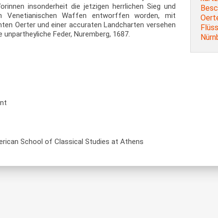
rinnen insonderheit die jetzigen herrlichen Sieg und
Besc
en Venetianischen Waffen entworffen worden, mit
Oerte
mten Oerter und einer accuraten Landcharten versehen
Flüss
e unpartheyliche Feder, Nuremberg, 1687.
Nürn
ent
rican School of Classical Studies at Athens