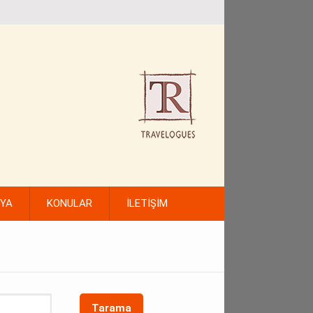
FYA
KONULAR
İLETİŞİM
Tarama