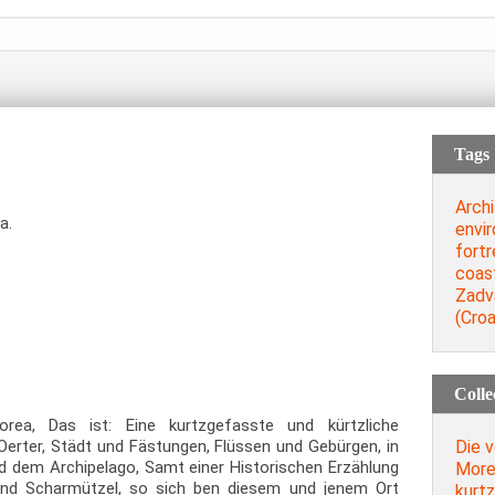
Tags
Archi
a.
envi
fort
coas
Zadv
(Croa
Colle
Morea, Das ist: Eine kurtzgefasste und kürtzliche
Die v
erter, Städt und Fästungen, Flüssen und Gebürgen, in
d dem Archipelago, Samt einer Historischen Erzählung
Morea
 und Scharmützel, so sich ben diesem und jenem Ort
kurtz