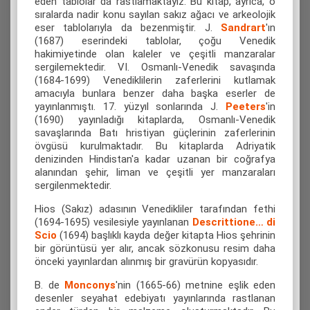
eden tablolar da rastlamaktayız. Bu kitap, ayrıca, o
sıralarda nadir konu sayılan sakız ağacı ve arkeolojik
eser tablolarıyla da bezenmiştir. J.
Sandrart
'ın
(1687) eserindeki tablolar, çoğu Venedik
hakimiyetinde olan kaleler ve çeşitli manzaralar
sergilemektedir. VI. Osmanlı-Venedik savaşında
(1684-1699) Venediklilerin zaferlerini kutlamak
amacıyla bunlara benzer daha başka eserler de
yayınlanmıştı. 17. yüzyıl sonlarında J.
Peeters
'in
(1690) yayınladığı kitaplarda, Osmanlı-Venedik
savaşlarında Batı hristiyan güçlerinin zaferlerinin
övgüsü kurulmaktadır. Bu kitaplarda Adriyatik
denizinden Hindistan'a kadar uzanan bir coğrafya
alanından şehir, liman ve çeşitli yer manzaraları
sergilenmektedir.
Hios (Sakız) adasının Venedikliler tarafından fethi
(1694-1695) vesilesiyle yayınlanan
Descrittione… di
Scio
(1694) başlıklı kayda değer kitapta Hios şehrinin
bir görüntüsü yer alır, ancak sözkonusu resim daha
önceki yayınlardan alınmış bir gravürün kopyasıdır.
B. de
Monconys
'nin (1665-66) metnine eşlik eden
desenler seyahat edebiyatı yayınlarında rastlanan