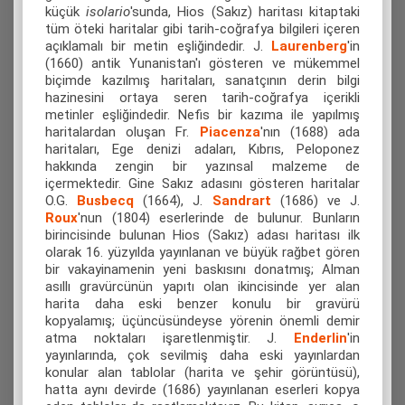
küçük
isolario
'sunda, Hios (Sakız) haritası kitaptaki
tüm öteki haritalar gibi tarih-coğrafya bilgileri içeren
açıklamalı bir metin eşliğindedir. J.
Laurenberg
'in
(1660) antik Yunanistan'ı gösteren ve mükemmel
biçimde kazılmış haritaları, sanatçının derin bilgi
hazinesini ortaya seren tarih-coğrafya içerikli
metinler eşliğindedir. Nefis bir kazıma ile yapılmış
haritalardan oluşan Fr.
Piacenza
'nın (1688) ada
haritaları, Ege denizi adaları, Kıbrıs, Peloponez
hakkında zengin bir yazınsal malzeme de
içermektedir. Gine Sakız adasını gösteren haritalar
O.G.
Busbecq
(1664), J.
Sandrart
(1686) ve J.
Roux
'nun (1804) eserlerinde de bulunur. Bunların
birincisinde bulunan Hios (Sakız) adası haritası ilk
olarak 16. yüzyılda yayınlanan ve büyük rağbet gören
bir vakayinamenin yeni baskısını donatmış; Alman
asıllı gravürcünün yapıtı olan ikincisinde yer alan
harita daha eski benzer konulu bir gravürü
kopyalamış; üçüncüsündeyse yörenin önemli demir
atma noktaları işaretlenmiştir. J.
Enderlin
'in
yayınlarında, çok sevilmiş daha eski yayınlardan
konular alan tablolar (harita ve şehir görüntüsü),
hatta aynı devirde (1686) yayınlanan eserleri kopya