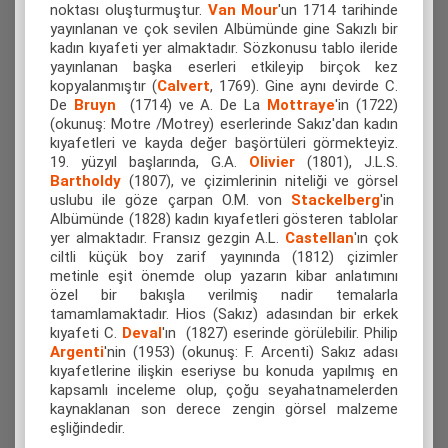
noktası oluşturmuştur.
Van
Mour
'un 1714 tarihinde
yayınlanan ve çok sevilen Albümünde gine Sakızlı bir
kadın kıyafeti yer almaktadır. Sözkonusu tablo ileride
yayınlanan başka eserleri etkileyip birçok kez
kopyalanmıştır (
Calvert
, 1769). Gine aynı devirde
C.
De
Bruyn
(1714) ve
A. De La
Mottraye
'in (1722)
(okunuş: Motre /Motrey) eserlerinde Sakız'dan kadın
kıyafetleri ve kayda değer başörtüleri görmekteyiz.
19. yüzyıl başlarında, G.A.
Olivier
(1801), J.L.S.
Bartholdy
(1807), ve çizimlerinin niteliği ve görsel
uslubu ile göze çarpan O.M. von
Stackelberg
'in
Albümünde (1828) kadın kıyafetleri gösteren tablolar
yer almaktadır. Fransız gezgin A.L.
Castellan
'ın çok
ciltli küçük boy zarif yayınında (1812) çizimler
metinle eşit önemde olup yazarın kibar anlatımını
özel bir bakışla verilmiş nadir temalarla
tamamlamaktadır. Hios (Sakız) adasından bir erkek
kıyafeti
C.
Deval
'ın (1827) eserinde görülebilir. Philip
Argenti
'nin (1953) (okunuş: F. Arcenti) Sakız adası
kıyafetlerine ilişkin eseriyse bu konuda yapılmış en
kapsamlı inceleme olup, çoğu seyahatnamelerden
kaynaklanan son derece zengin görsel malzeme
eşliğindedir.