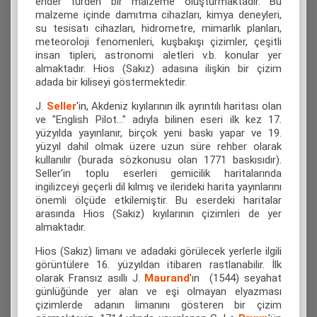
ender türden bir malzeme oluşturmaktadır. Bu
malzeme içinde damıtma cihazları, kimya deneyleri,
su tesisatı cihazları, hidrometre, mimarlık planları,
meteoroloji fenomenleri, kuşbakışı çizimler, çeşitli
insan tipleri, astronomi aletleri v.b. konular yer
almaktadır. Hios (Sakız) adasına ilişkin bir çizim
adada bir kiliseyi göstermektedir.
J.
Seller
'in, Akdeniz kıyılarının ilk ayrıntılı haritası olan
ve "English Pilot..." adıyla bilinen eseri ilk kez 17.
yüzyılda yayınlanır, birçok yeni baskı yapar ve 19.
yüzyıl dahil olmak üzere uzun süre rehber olarak
kullanılır (burada sözkonusu olan 1771 baskısıdır).
Seller'in toplu eserleri gemicilik haritalarında
ingilizceyi geçerli dil kılmış ve ilerideki harita yayınlarını
önemli ölçüde etkilemiştir. Bu eserdeki haritalar
arasında Hios (Sakız) kıyılarının çizimleri de yer
almaktadır.
Hios (Sakız) limanı ve adadaki görülecek yerlerle ilgili
görüntülere 16. yüzyıldan itibaren rastlanabilir. İlk
olarak Fransız asıllı J.
Maurand
'ın (1544) seyahat
günlüğünde yer alan ve eşi olmayan elyazması
çizimlerde adanın limanını gösteren bir çizim