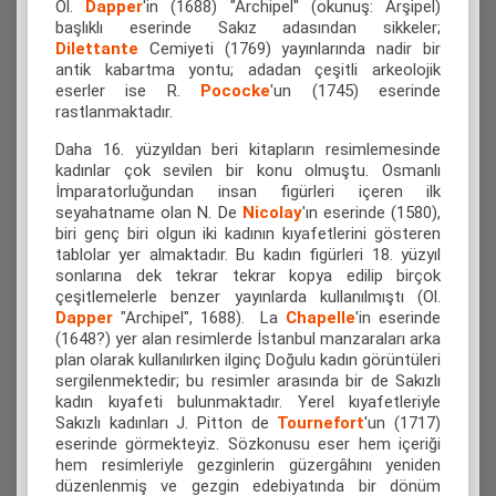
Ol.
Dapper
'in (1688) "Archipel" (okunuş: Arşipel)
başlıklı eserinde Sakız adasından sikkeler;
Dilettante
Cemiyeti (1769) yayınlarında nadir bir
antik kabartma yontu; adadan çeşitli arkeolojik
eserler ise R.
Pococke
'un (1745) eserinde
rastlanmaktadır.
Daha 16. yüzyıldan beri kitapların resimlemesinde
kadınlar çok sevilen bir konu olmuştu. Osmanlı
İmparatorluğundan insan figürleri içeren ilk
seyahatname olan
N. De
Nicolay
'ın eserinde (1580),
biri genç biri olgun iki kadının kıyafetlerini gösteren
tablolar yer almaktadır. Bu kadın figürleri 18. yüzyıl
sonlarına dek tekrar tekrar kopya edilip birçok
çeşitlemelerle benzer yayınlarda kullanılmıştı (Ol.
Dapper
"Archipel", 1688). La
Chapelle
'in eserinde
(1648?) yer alan resimlerde İstanbul manzaraları arka
plan olarak kullanılırken ilginç Doğulu kadın görüntüleri
sergilenmektedir; bu resimler arasında bir de Sakızlı
kadın kıyafeti bulunmaktadır. Yerel kıyafetleriyle
Sakızlı kadınları J. Pitton de
Tournefort
'un
(1717)
eserinde görmekteyiz. Sözkonusu eser hem içeriği
hem resimleriyle gezginlerin güzergâhını yeniden
düzenlenmiş ve gezgin edebiyatında bir dönüm