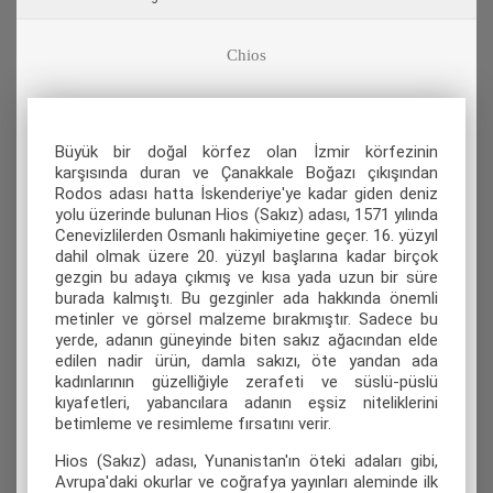
Chios
Büyük bir doğal körfez olan İzmir körfezinin
karşısında duran ve Çanakkale Boğazı çıkışından
Rodos adası hatta İskenderiye'ye kadar giden deniz
yolu üzerinde bulunan Hios (Sakız) adası, 1571 yılında
Cenevizlilerden Osmanlı hakimiyetine geçer. 16. yüzyıl
dahil olmak üzere 20. yüzyıl başlarına kadar birçok
gezgin bu adaya çıkmış ve kısa yada uzun bir süre
burada kalmıştı. Bu gezginler ada hakkında önemli
metinler ve görsel malzeme bırakmıştır. Sadece bu
yerde, adanın güneyinde biten sakız ağacından elde
edilen nadir ürün, damla sakızı, öte yandan ada
kadınlarının güzelliğiyle zerafeti ve süslü-püslü
kıyafetleri, yabancılara adanın eşsiz niteliklerini
betimleme ve resimleme fırsatını verir.
Hios (Sakız) adası, Yunanistan'ın öteki adaları gibi,
Avrupa'daki okurlar ve coğrafya yayınları aleminde ilk