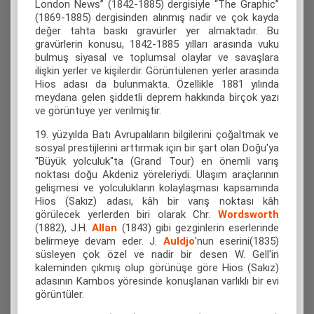
London News” (1842-1885) dergisiyle “The Graphic”
(1869-1885) dergisinden alınmış nadir ve çok kayda
değer tahta baskı gravürler yer almaktadır. Bu
gravürlerin konusu, 1842-1885 yılları arasında vuku
bulmuş siyasal ve toplumsal olaylar ve savaşlara
ilişkin yerler ve kişilerdir. Görüntülenen yerler arasında
Hios adası da bulunmakta. Özellikle 1881 yılında
meydana gelen şiddetli deprem hakkında birçok yazı
ve görüntüye yer verilmiştir.
19. yüzyılda Batı Avrupalıların bilgilerini çoğaltmak ve
sosyal prestijlerini arttırmak için bir şart olan Doğu'ya
"Büyük yolculuk"ta (Grand Tour) en önemli varış
noktası doğu Akdeniz yöreleriydi. Ulaşım araçlarının
gelişmesi ve yolculukların kolaylaşması kapsamında
Hios (Sakız) adası, kâh bir varış noktası kâh
görülecek yerlerden biri olarak Chr.
Wordsworth
(1882),
J.H.
Allan
(1843) gibi gezginlerin eserlerinde
belirmeye devam eder. J.
Auldjo
'nun eserini(1835)
süsleyen çok özel ve nadir bir desen W. Gell'in
kaleminden çıkmış olup görünüşe göre Hios (Sakız)
adasının Kambos yöresinde konuşlanan varlıklı bir evi
görüntüler.