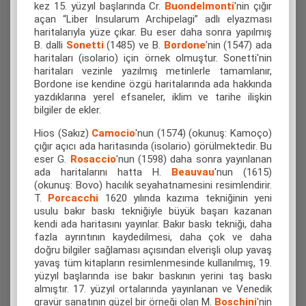
kez 15. yüzyıl başlarında Cr.
Buondelmonti
'nin çığır
açan “Liber Insularum Archipelagi” adlı elyazması
haritalarıyla yüze çıkar. Bu eser daha sonra yapılmış
B. dalli
Sonetti
(1485) ve Β.
Bordone
'nin (1547) ada
haritaları (isolario) için örnek olmuştur. Sonetti'nin
haritaları vezinle yazılmış metinlerle tamamlanır,
Bordone ise kendine özgü haritalarında ada hakkında
yazdıklarına yerel efsaneler, iklim ve tarihe ilişkin
bilgiler de ekler.
Hios (Sakız)
Camocio
'nun (1574) (okunuş: Kamoço)
çığır açıcı ada haritasında (isolario) görülmektedir. Bu
eser G.
Rosaccio
'nun (1598) daha sonra yayınlanan
ada haritalarını hatta H.
Beauvau
'nun (1615)
(okunuş: Bovo) hacılık seyahatnamesini resimlendirir.
T.
Porcacchi
1620 yılında kazıma tekniğinin yeni
usulu bakır baskı tekniğiyle büyük başarı kazanan
kendi ada haritasını yayınlar. Bakır baskı tekniği, daha
fazla ayrıntının kaydedilmesi, daha çok ve daha
doğru bilgiler sağlaması açısından elverişli olup yavaş
yavaş tüm kitapların resimlenmesinde kullanılmış, 19.
yüzyıl başlarında ise bakır baskının yerini taş baskı
almıştır. 17. yüzyıl ortalarında yayınlanan ve Venedik
gravür sanatının güzel bir örneği olan Μ.
Boschini
'nin