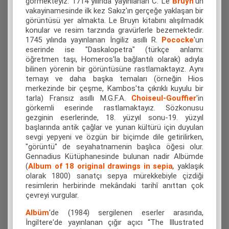
görmekteyiz. 1714 yılında yayınlanan C. Le
Bruyn
'ün
vakayinamesinde ilk kez Sakız'ın gerçeğe yaklaşan bir
görüntüsü yer almakta. Le Bruyn kitabını alışılmadık
konular ve resim tarzında gravürlerle bezemektedir.
1745 yılında yayınlanan İngiliz asıllı R.
Pococke
'un
eserinde ise "Daskalopetra" (türkçe anlamı:
öğretmen taşı, Homeros'la bağlantılı olarak) adıyla
bilinen yörenin bir görüntüsüne rastlamaktayız. Aynı
temayı ve daha başka temaları (örneğin Hios
merkezinde bir çeşme, Kambos'ta çıkrıklı kuyulu bir
tarla) Fransız asıllı M.G.F.A.
Choiseul-Gouffier
'in
görkemli eserinde rastlamaktayız. Sözkonusu
gezginin eserlerinde, 18. yüzyıl sonu-19. yüzyıl
başlarında antik çağlar ve yunan kültürü için duyulan
sevgi yepyeni ve özgün bir biçimde dile getirilirken,
"görüntü" de seyahatnamenin başlıca öğesi olur.
Gennadius Kütüphanesinde bulunan nadir Albümde
(
Album of 18 original drawings in sepia
,
yaklaşık
olarak 1800) sanatçı sepya mürekkebiyle çizdiği
resimlerin herbirinde mekândaki tarihî anıttan çok
çevreyi vurgular.
Albüm
'de (1984) sergilenen eserler arasında,
İngiltere'de yayınlanan çığır açıcı “The Illustrated