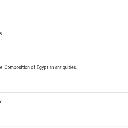
e.
e. Composition of Egyptian antiquities.
e.