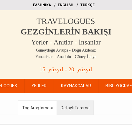
EΛΛΗΝΙΚΑ
ΕΝGLISH
TÜRKÇE
TRAVELOGUES
GEZGİNLERİN BAKIŞI
Yerler - Anıtlar - İnsanlar
Güneydoğu Avrupa - Doğu Akdeniz
Yunanistan - Anadolu - Güney İtalya
15. yüzyıl - 20. yüzyıl
ELOGUES
YERLER
KAYNAKÇALAR
BİBLİYOGRA
Tag Araştırması
Detaylı Tarama