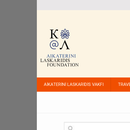
AİKATERİNİ LASKARİDİS VAKFI
TRAV