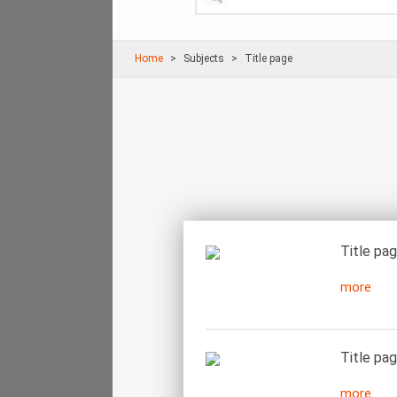
Home
Subjects
Title page
Title pa
more
Title pag
more