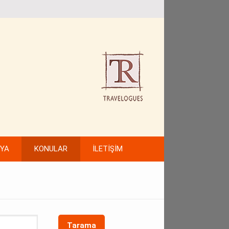
FYA
KONULAR
İLETİŞİM
Tarama