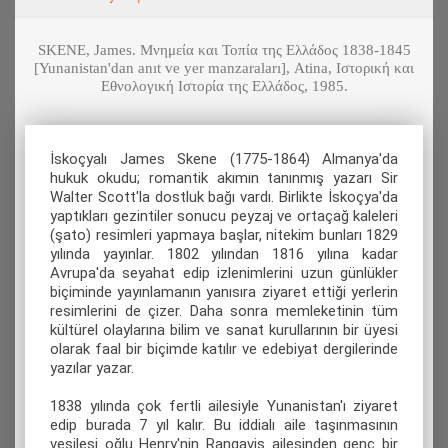
SKENE, James. Μνημεία και Τοπία της Ελλάδος 1838-1845
[Yunanistan'dan anıt ve yer manzaraları], Atina, Ιστορική και
Εθνολογική Ιστορία της Ελλάδος, 1985.
İskoçyalı James Skene (1775-1864) Almanya'da
hukuk okudu; romantik akımın tanınmış yazarı Sir
Walter Scott'la dostluk bağı vardı. Birlikte İskoçya'da
yaptıkları gezintiler sonucu peyzaj ve ortaçağ kaleleri
(şato) resimleri yapmaya başlar, nitekim bunları 1829
yılında yayınlar. 1802 yılından 1816 yılına kadar
Avrupa'da seyahat edip izlenimlerini uzun günlükler
biçiminde yayınlamanın yanısıra ziyaret ettiği yerlerin
resimlerini de çizer. Daha sonra memleketinin tüm
kültürel olaylarına bilim ve sanat kurullarının bir üyesi
olarak faal bir biçimde katılır ve edebiyat dergilerinde
yazılar yazar.
1838 yılında çok fertli ailesiyle Yunanistan'ı ziyaret
edip burada 7 yıl kalır. Bu iddialı aile taşınmasının
vesilesi oğlu Henry'nin Rangavis ailesinden genç bir