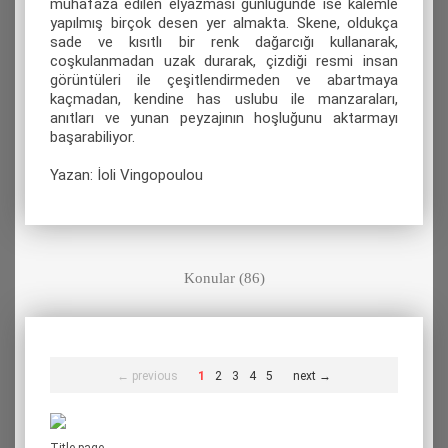
muhafaza edilen elyazması günlüğünde ise kalemle
yapılmış birçok desen yer almakta. Skene, oldukça
sade ve kısıtlı bir renk dağarcığı kullanarak,
coşkulanmadan uzak durarak, çizdiği resmi insan
görüntüleri ile çeşitlendirmeden ve abartmaya
kaçmadan, kendine has uslubu ile manzaraları,
anıtları ve yunan peyzajının hoşluğunu aktarmayı
başarabiliyor.
Yazan: İoli Vingopoulou
Konular (86)
← previous
1
2
3
4
5
next →
Title page.