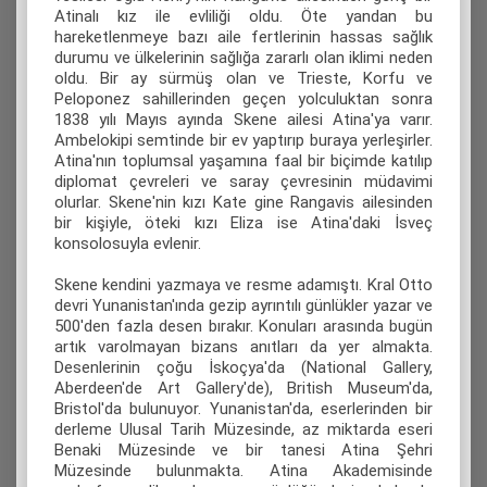
Atinalı kız ile evliliği oldu. Öte yandan bu
hareketlenmeye bazı aile fertlerinin hassas sağlık
durumu ve ülkelerinin sağlığa zararlı olan iklimi neden
oldu. Bir ay sürmüş olan ve Trieste, Korfu ve
Peloponez sahillerinden geçen yolculuktan sonra
1838 yılı Mayıs ayında Skene ailesi Atina'ya varır.
Ambelokipi semtinde bir ev yaptırıp buraya yerleşirler.
Atina'nın toplumsal yaşamına faal bir biçimde katılıp
diplomat çevreleri ve saray çevresinin müdavimi
olurlar. Skene'nin kızı Kate gine Rangavis ailesinden
bir kişiyle, öteki kızı Eliza ise Atina'daki İsveç
konsolosuyla evlenir.
Skene kendini yazmaya ve resme adamıştı. Kral Otto
devri Yunanistan'ında gezip ayrıntılı günlükler yazar ve
500'den fazla desen bırakır. Konuları arasında bugün
artık varolmayan bizans anıtları da yer almakta.
Desenlerinin çoğu İskoçya'da (National Gallery,
Aberdeen'de Art Gallery'de), British Museum'da,
Bristol'da bulunuyor. Yunanistan'da, eserlerinden bir
derleme Ulusal Tarih Müzesinde, az miktarda eseri
Benaki Müzesinde ve bir tanesi Atina Şehri
Müzesinde bulunmakta. Atina Akademisinde