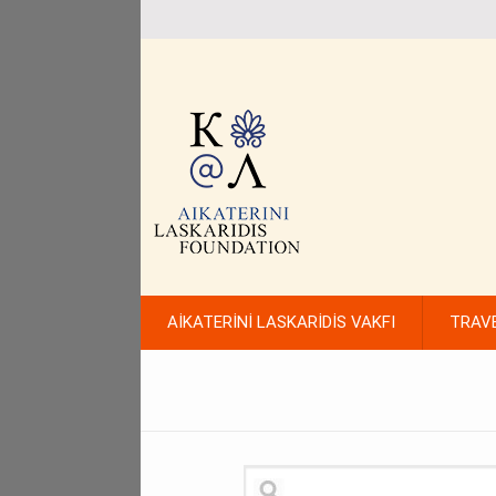
AİKATERİNİ LASKARİDİS VAKFI
TRAV