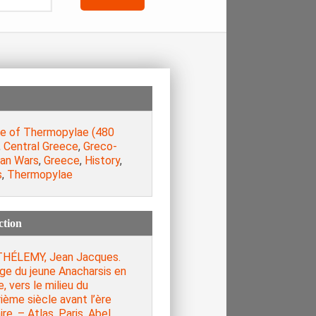
le of Thermopylae (480
,
Central Greece
,
Greco-
ian Wars
,
Greece
,
History
,
s
,
Thermopylae
ction
HÉLEMY, Jean Jacques.
ge du jeune Anacharsis en
, vers le milieu du
ième siècle avant l’ère
ire. – Atlas, Paris, Abel