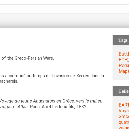
Tags
Batt
 of the Greco-Persian Wars.
BCE)
Pers
Map
s accomodé au temps de l’invasion de Xerxes dans la
nacharsis.
Colle
 Voyage du jeune Anacharsis en Grèce, vers le milieu
BART
vulgaire. Atlas
, Paris, Abel Ledoux fils, 1832.
Voya
Grèce
quatr
vulga