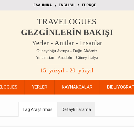
EΛΛΗΝΙΚΑ
ΕΝGLISH
TÜRKÇE
TRAVELOGUES
GEZGİNLERİN BAKIŞI
Yerler - Anıtlar - İnsanlar
Güneydoğu Avrupa - Doğu Akdeniz
Yunanistan - Anadolu - Güney İtalya
15. yüzyıl - 20. yüzyıl
ELOGUES
YERLER
KAYNAKÇALAR
BİBLİYOGRA
Tag Araştırması
Detaylı Tarama