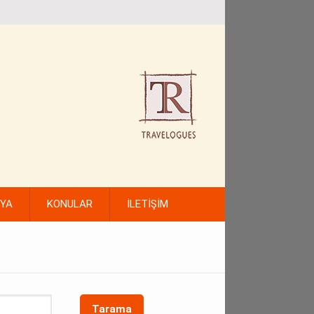
FYA
KONULAR
İLETİŞİM
Tarama