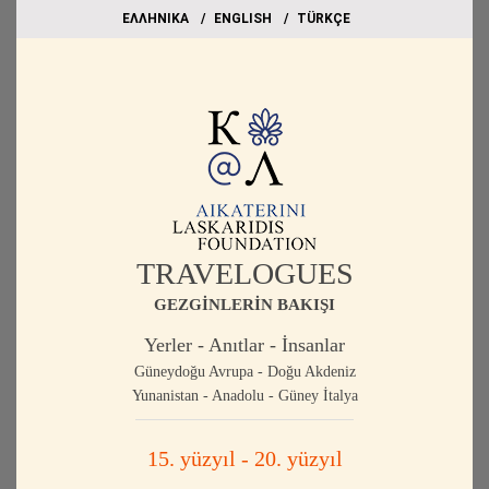
EΛΛΗΝΙΚΑ
ΕΝGLISH
TÜRKÇE
TRAVELOGUES
GEZGİNLERİN BAKIŞI
Yerler - Anıtlar - İnsanlar
Güneydoğu Avrupa - Doğu Akdeniz
Yunanistan - Anadolu - Güney İtalya
15. yüzyıl - 20. yüzyıl