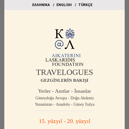
EΛΛΗΝΙΚΑ
ΕΝGLISH
TÜRKÇE
TRAVELOGUES
GEZGİNLERİN BAKIŞI
Yerler - Anıtlar - İnsanlar
Güneydoğu Avrupa - Doğu Akdeniz
Yunanistan - Anadolu - Güney İtalya
15. yüzyıl - 20. yüzyıl