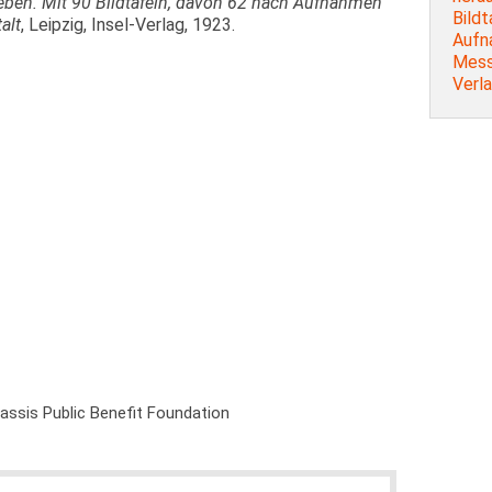
eben. Mit 90 Bildtafeln, davon 62 nach Aufnahmen
Bildt
alt
, Leipzig, Insel-Verlag, 1923.
Aufn
Messb
Verla
nassis Public Benefit Foundation