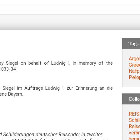
Tags
Argol
 by Siegel on behalf of Ludwig I, in memory of the
Gree
1833-34.
Nafp
Pelo
n Siegel im Auftrage Ludwig I. zur Erinnerung an die
ene Bayern.
Colle
REIS
Schi
Reise
verä
 Schilderungen deutscher Reisender In zweiter,
hera