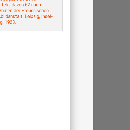
afeln, davon 62 nach
ahmen der Preussischen
ildanstalt, Leipzig, Insel-
g, 1923.