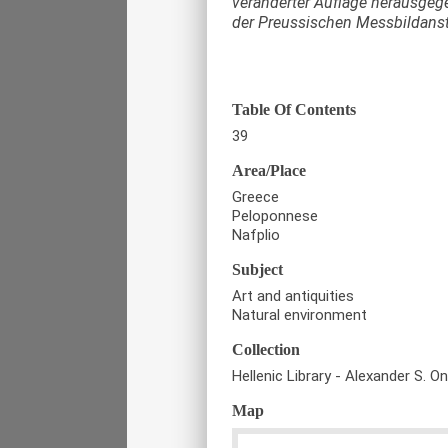
veränderter Auflage herausgeg
der Preussischen Messbildanst
Table Of Contents
39
Area/Place
Greece
Peloponnese
Nafplio
Subject
Art and antiquities
Natural environment
Collection
Hellenic Library - Alexander S. O
Map