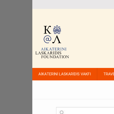
AİKATERİNİ LASKARİDİS VAKFI
TRAV