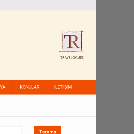
FYA
KONULAR
İLETİŞİM
Tarama