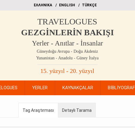
EΛΛΗΝΙΚΑ
ΕΝGLISH
TÜRKÇE
TRAVELOGUES
GEZGİNLERİN BAKIŞI
Yerler - Anıtlar - İnsanlar
Güneydoğu Avrupa - Doğu Akdeniz
Yunanistan - Anadolu - Güney İtalya
15. yüzyıl - 20. yüzyıl
ELOGUES
YERLER
KAYNAKÇALAR
BİBLİYOGRA
Tag Araştırması
Detaylı Tarama