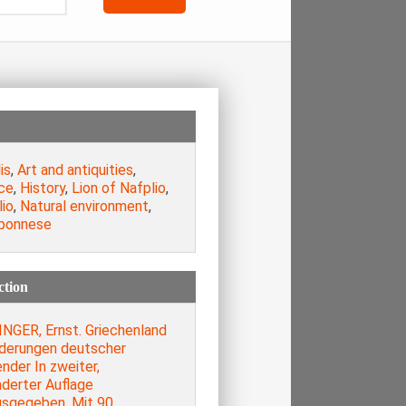
is
,
Art and antiquities
,
ce
,
History
,
Lion of Nafplio
,
lio
,
Natural environment
,
ponnese
ction
INGER, Ernst. Griechenland
lderungen deutscher
nder In zweiter,
nderter Auflage
usgegeben. Mit 90