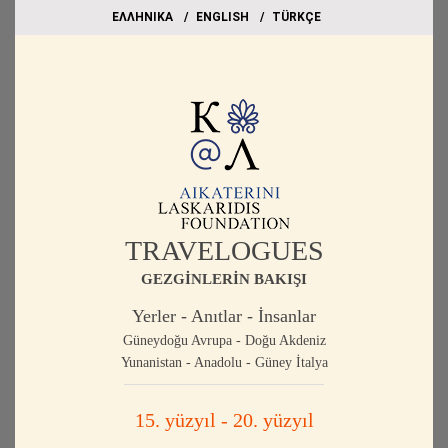
EΛΛΗΝΙΚΑ
ΕΝGLISH
TÜRKÇE
TRAVELOGUES
GEZGİNLERİN BAKIŞI
Yerler - Anıtlar - İnsanlar
Güneydoğu Avrupa - Doğu Akdeniz
Yunanistan - Anadolu - Güney İtalya
15. yüzyıl - 20. yüzyıl