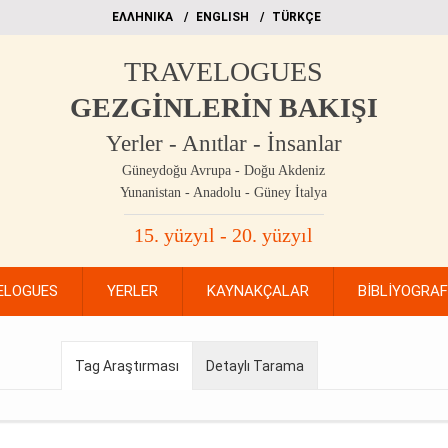
EΛΛΗΝΙΚΑ
ΕΝGLISH
TÜRKÇE
TRAVELOGUES
GEZGİNLERİN BAKIŞI
Yerler - Anıtlar - İnsanlar
Güneydoğu Avrupa - Doğu Akdeniz
Yunanistan - Anadolu - Güney İtalya
15. yüzyıl - 20. yüzyıl
ELOGUES
YERLER
KAYNAKÇALAR
BİBLİYOGRA
Tag Araştırması
Detaylı Tarama