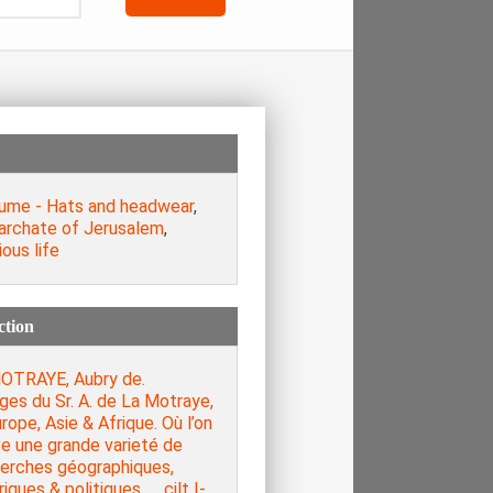
ume - Hats and headwear
,
iarchate of Jerusalem
,
ious life
ction
OTRAYE, Aubry de.
es du Sr. A. de La Motraye,
rope, Asie & Afrique. Où l’on
e une grande varieté de
erches géographiques,
riques & politiques …, cilt Ι-