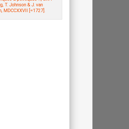
ag, T. Johnson & J. van
n, MDCCXXVII [=1727].