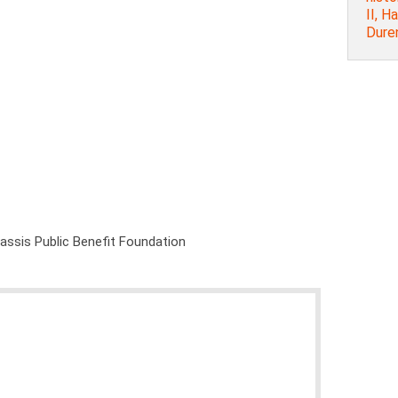
ΙΙ, H
Dure
nassis Public Benefit Foundation