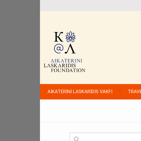
AİKATERİNİ LASKARİDİS VAKFI
TRAV