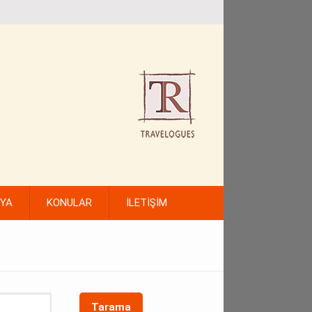
FYA
KONULAR
İLETİŞİM
Tarama