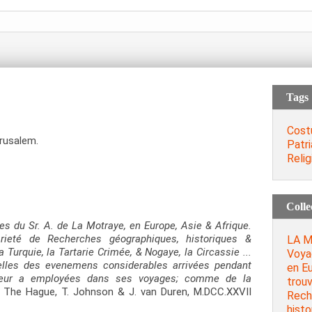
Tags
Cost
erusalem.
Patr
Relig
Colle
s du Sr. A. de La Motraye, en Europe, Asie & Afrique.
rieté de Recherches géographiques, historiques &
LA M
 la Turquie, la Tartarie Crimée, & Nogaye, la Circassie ...
Voyag
elles des evenemens considerables arrivées pendant
en Eu
uteur a employées dans ses voyages; comme de la
trouv
II, The Hague, T. Johnson & J. van Duren, M.DCC.XXVII
Rech
histo