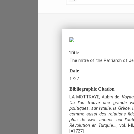
Title
The mitre of the Patriarch of J
Date
1727
Bibliographic Citation
LA MOTTRAYE, Aubry de.
Voyage
Où l’on trouve une grande va
politiques, sur l’Italie, la Grèce,
comme aussi des relations fid
plus de xxvi. années qui l’a
Révolution en Turquie...,
vol. I-
[=1727].