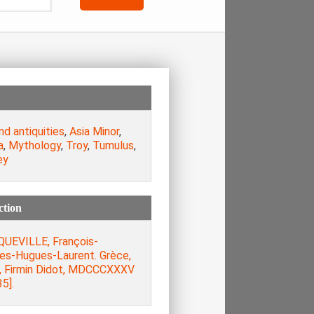
nd antiquities
,
Asia Minor
,
a
,
Mythology
,
Troy
,
Tumulus
,
ey
ction
UEVILLE, François-
les-Hugues-Laurent. Grèce,
s, Firmin Didot, MDCCCXXXV
5].