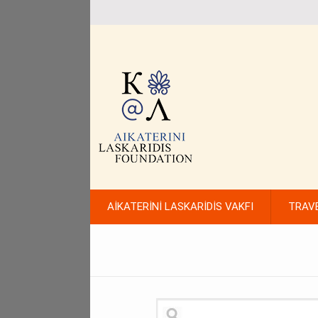
AİKATERİNİ LASKARİDİS VAKFI
TRAV