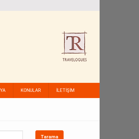
FYA
KONULAR
İLETİŞİM
Tarama