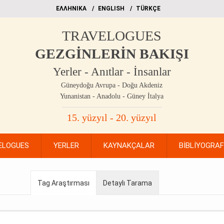
EΛΛΗΝΙΚΑ
ΕΝGLISH
TÜRKÇE
TRAVELOGUES
GEZGİNLERİN BAKIŞI
Yerler - Anıtlar - İnsanlar
Güneydoğu Avrupa - Doğu Akdeniz
Yunanistan - Anadolu - Güney İtalya
15. yüzyıl - 20. yüzyıl
ELOGUES
YERLER
KAYNAKÇALAR
BİBLİYOGRA
Tag Araştırması
Detaylı Tarama