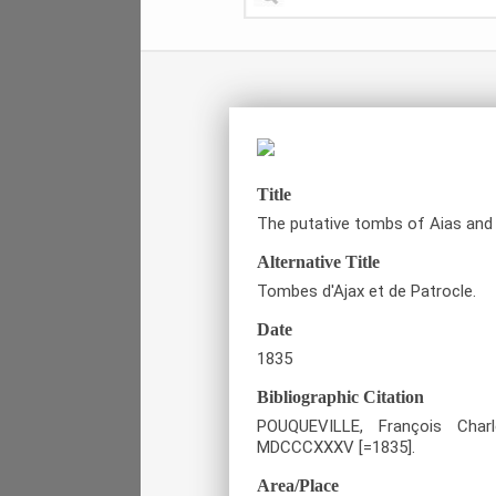
Title
The putative tombs of Aias and 
Alternative Title
Tombes d'Ajax et de Patrocle.
Date
1835
Bibliographic Citation
POUQUEVILLE, François Cha
MDCCCXXXV [=1835].
Area/Place