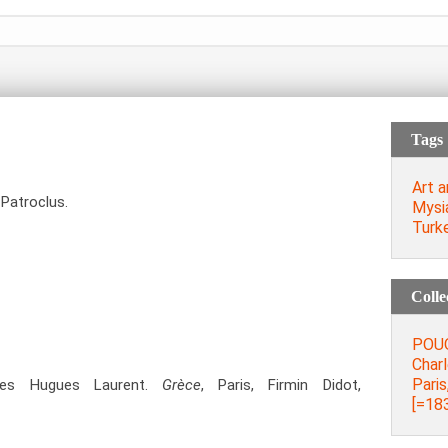
Tags
Art a
Patroclus.
Mysi
Turk
Colle
POUQ
Char
Pari
rles Hugues Laurent.
Grèce
, Paris, Firmin Didot,
[=183