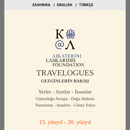
EΛΛΗΝΙΚΑ
ΕΝGLISH
TÜRKÇE
TRAVELOGUES
GEZGİNLERİN BAKIŞI
Yerler - Anıtlar - İnsanlar
Güneydoğu Avrupa - Doğu Akdeniz
Yunanistan - Anadolu - Güney İtalya
15. yüzyıl - 20. yüzyıl