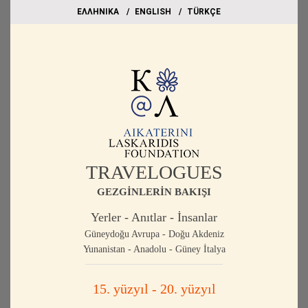
EΛΛΗΝΙΚΑ
ΕΝGLISH
TÜRKÇE
TRAVELOGUES
GEZGİNLERİN BAKIŞI
Yerler - Anıtlar - İnsanlar
Güneydoğu Avrupa - Doğu Akdeniz
Yunanistan - Anadolu - Güney İtalya
15. yüzyıl - 20. yüzyıl