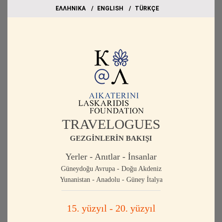
EΛΛΗΝΙΚΑ
ΕΝGLISH
TÜRKÇE
TRAVELOGUES
GEZGİNLERİN BAKIŞI
Yerler - Anıtlar - İnsanlar
Güneydoğu Avrupa - Doğu Akdeniz
Yunanistan - Anadolu - Güney İtalya
15. yüzyıl - 20. yüzyıl