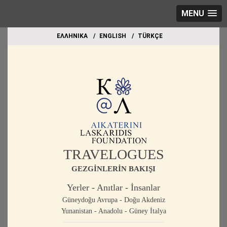
MENU
EΛΛΗΝΙΚΑ
ΕΝGLISH
TÜRKÇE
TRAVELOGUES
GEZGİNLERİN BAKIŞI
Yerler - Anıtlar - İnsanlar
Güneydoğu Avrupa - Doğu Akdeniz
Yunanistan - Anadolu - Güney İtalya