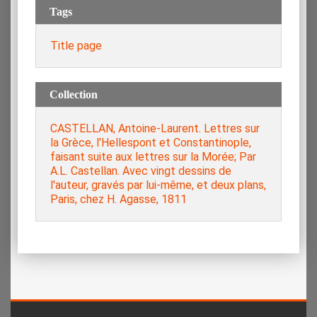
Tags
Title page
Collection
CASTELLAN, Antoine-Laurent. Lettres sur
la Grèce, l'Hellespont et Constantinople,
faisant suite aux lettres sur la Morée; Par
A.L. Castellan. Avec vingt dessins de
l'auteur, gravés par lui-même, et deux plans,
Paris, chez H. Agasse, 1811