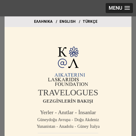
MENU
EΛΛΗΝΙΚΑ
ΕΝGLISH
TÜRKÇE
TRAVELOGUES
GEZGİNLERİN BAKIŞI
Yerler - Anıtlar - İnsanlar
Güneydoğu Avrupa - Doğu Akdeniz
Yunanistan - Anadolu - Güney İtalya