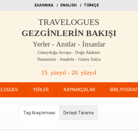
EΛΛΗΝΙΚΑ
ΕΝGLISH
TÜRKÇE
TRAVELOGUES
GEZGİNLERİN BAKIŞI
Yerler - Anıtlar - İnsanlar
Güneydoğu Avrupa - Doğu Akdeniz
Yunanistan - Anadolu - Güney İtalya
15. yüzyıl - 20. yüzyıl
ELOGUES
YERLER
KAYNAKÇALAR
BİBLİYOGRA
Tag Araştırması
Detaylı Tarama