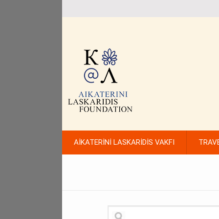
AİKATERİNİ LASKARİDİS VAKFI
TRAV