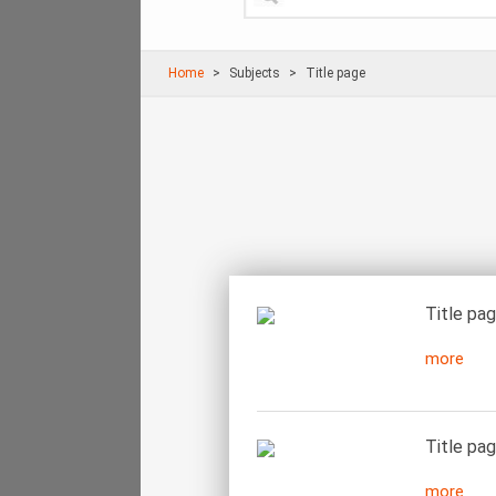
Home
Subjects
Title page
Title pa
more
Title pag
more