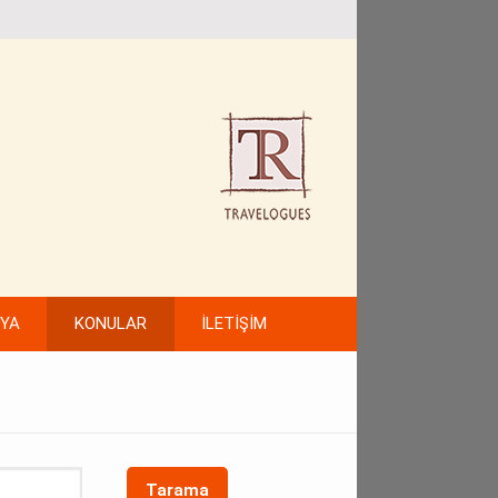
FYA
KONULAR
İLETİŞİM
Tarama