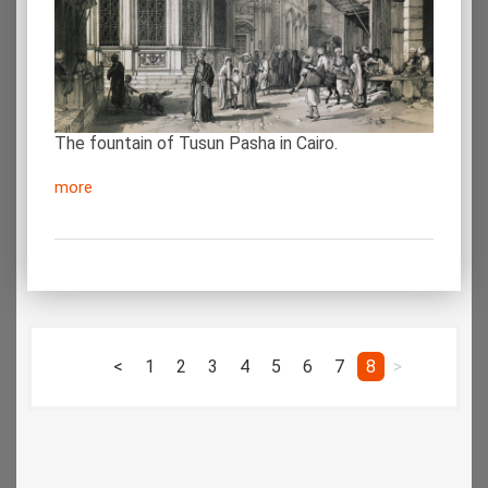
The fountain of Tusun Pasha in Cairo.
more
<
1
2
3
4
5
6
7
8
>