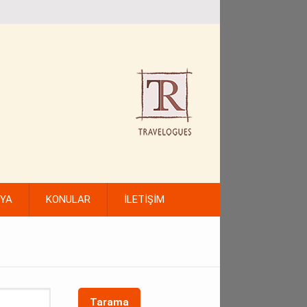
FYA
KONULAR
İLETİŞİM
Tarama