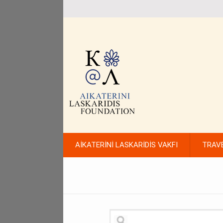
AİKATERİNİ LASKARİDİS VAKFI
TRAV