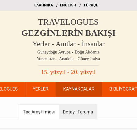
EΛΛΗΝΙΚΑ
ΕΝGLISH
TÜRKÇE
TRAVELOGUES
GEZGİNLERİN BAKIŞI
Yerler - Anıtlar - İnsanlar
Güneydoğu Avrupa - Doğu Akdeniz
Yunanistan - Anadolu - Güney İtalya
15. yüzyıl - 20. yüzyıl
ELOGUES
YERLER
KAYNAKÇALAR
BİBLİYOGRA
Tag Araştırması
Detaylı Tarama