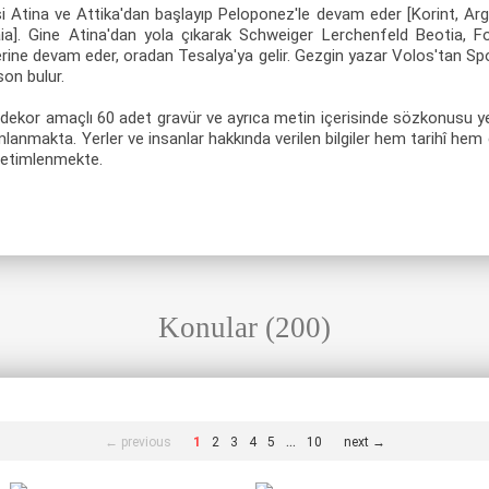
Atina ve Attika'dan başlayıp Peloponez'le devam eder [Korint, Argo
haia]. Gine Atina'dan yola çıkarak Schweiger Lerchenfeld Beotia, Fok
erine devam eder, oradan Tesalya'ya gelir. Gezgin yazar Volos'tan Sp
son bulur.
dekor amaçlı 60 adet gravür ve ayrıca metin içerisinde sözkonusu yerl
nmakta. Yerler ve insanlar hakkında verilen bilgiler hem tarihî hem ç
 betimlenmekte.
Konular (200)
...
← previous
1
2
3
4
5
10
next →