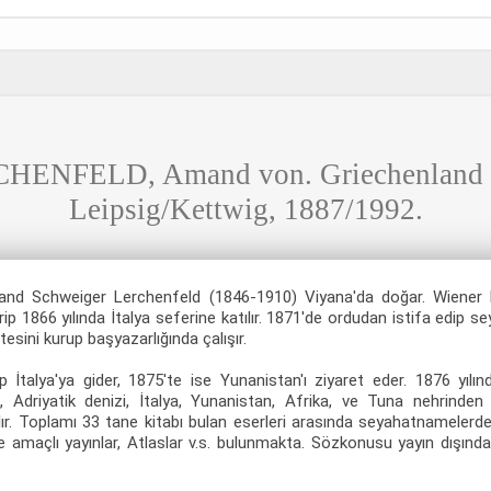
NFELD, Amand von. Griechenland in
Leipsig/Kettwig, 1887/1992.
and Schweiger Lerchenfeld (1846-1910) Viyana'da doğar. Wiener
p 1866 yılında İtalya seferine katılır. 1871'de ordudan istifa edip 
esini kurup başyazarlığında çalışır.
ıp İtalya'ya gider, 1875'te ise Yunanistan'ı ziyaret eder. 1876 yılı
, Adriyatik denizi, İtalya, Yunanistan, Afrika, ve Tuna nehrinde
alır. Toplamı 33 tane kitabı bulan eserleri arasında seyahatnamelerd
rme amaçlı yayınlar, Atlaslar v.s. bulunmakta. Sözkonusu yayın dışında