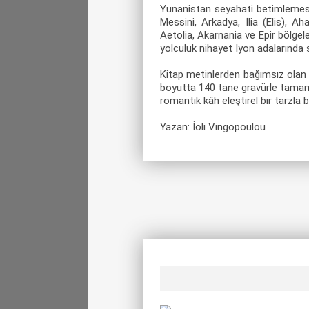
Yunanistan seyahati betimlemesi 
Messini, Arkadya, İlia (Elis), A
Aetolia, Akarnania ve Epir bölgel
yolculuk nihayet İyon adalarında 
Kitap metinlerden bağımsız olan 
boyutta 140 tane gravürle tamamla
romantik kâh eleştirel bir tarzla
Yazan: İoli Vingopoulou