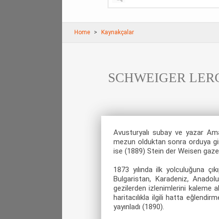
Home
Kaynakçalar
SCHWEIGER LERCHE
Avusturyalı subay ve yazar Am
mezun olduktan sonra orduya giri
ise (1889) Stein der Weisen gazet
1873 yılında ilk yolculuğuna çık
Bulgaristan, Karadeniz, Anadolu
gezilerden izlenimlerini kaleme 
haritacılıkla ilgili hatta eğlendi
yayınladı (1890).