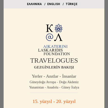
EΛΛΗΝΙΚΑ
ΕΝGLISH
TÜRKÇE
TRAVELOGUES
GEZGİNLERİN BAKIŞI
Yerler - Anıtlar - İnsanlar
Güneydoğu Avrupa - Doğu Akdeniz
Yunanistan - Anadolu - Güney İtalya
15. yüzyıl - 20. yüzyıl