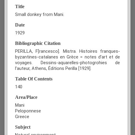
Title
Small donkey from Mani.
Date
1929
Bibliographic Citation
PERILLA, F[rancesco]. Mistra. Histoires franques-
byzantines-catalanes en Grèce = notes d’art et de
voyages. Dessins-aquarelles-photogrohies de
l’auteur, Athens, Éditions Perilla [1929].
Table Of Contents
140
Area/Place
Mani
Peloponnese
Greece
Subject
Natural environment