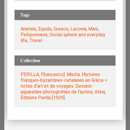
Tags
Animals
,
Equids
,
Greece
,
Laconia
,
Mani
,
Peloponnese
,
Social sphere and everyday
life
,
Travel
Collection
PERILLA, F[rancesco]. Mistra. Histoires
franques-byzantines-catalanes en Grèce =
notes d’art et de voyages. Dessins-
aquarelles-photogrohies de l’auteur, Atina,
Éditions Perilla [1929].