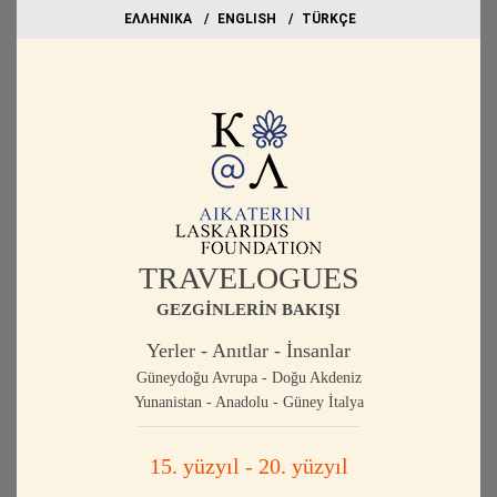
EΛΛΗΝΙΚΑ
ΕΝGLISH
TÜRKÇE
TRAVELOGUES
GEZGİNLERİN BAKIŞI
Yerler - Anıtlar - İnsanlar
Güneydoğu Avrupa - Doğu Akdeniz
Yunanistan - Anadolu - Güney İtalya
15. yüzyıl - 20. yüzyıl