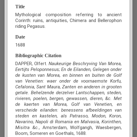
Title
Mythological composition referring to ancient
Corinth: ruins, antiquities, Chimera and Bellerophon
riding Pegasus.
Date
1688
Bibliographic Citation
DAPPER, Olfert.
Naukeurige Beschryving Van Morea,
Eertijts Peloponnesus; En de Eilanden, Gelegen onder
de kusten van Morea, en binnen en buiten de Golf
van Venetien: waer onder de voornaemste Korfu,
Cefalonia, Sant Maura, Zanten en anderen in grooten
getale. Behelzende derzelver Lantschappen, steden,
rivieren, poelen, bergen, gewassen, dieren, &c. Met
de kaerten van Morea, Golf van Venetien, en
verscheide eilanden: benessens afbeeldingen van
steden en kastelen, als Patrasso, Modon, Koron,
Navarino, Napoli di Romania en Malvasia, Korinthen,
Misitra &c.
, Amsterdam, Wolfgangh, Waesbergen,
Boom, Someren en Goethals, 1688.