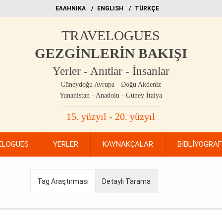
EΛΛΗΝΙΚΑ
ΕΝGLISH
TÜRKÇE
TRAVELOGUES
GEZGİNLERİN BAKIŞI
Yerler - Anıtlar - İnsanlar
Güneydoğu Avrupa - Doğu Akdeniz
Yunanistan - Anadolu - Güney İtalya
15. yüzyıl - 20. yüzyıl
ELOGUES
YERLER
KAYNAKÇALAR
BİBLİYOGRA
Tag Araştırması
Detaylı Tarama