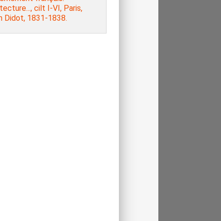
ecture..., cilt I-VI, Paris,
n Didot, 1831-1838.