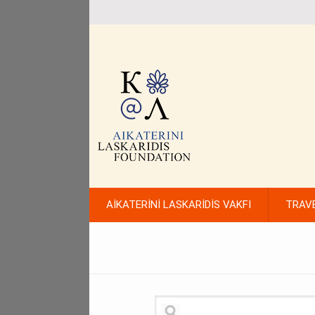
AİKATERİNİ LASKARİDİS VAKFI
TRAV