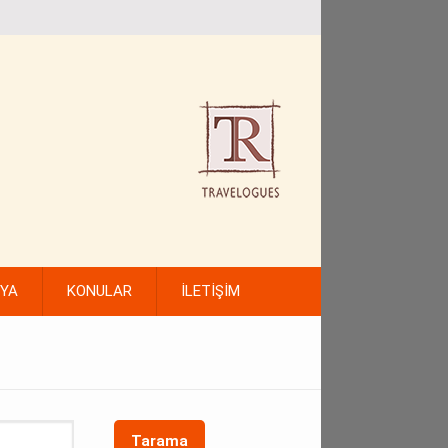
FYA
KONULAR
İLETİŞİM
Tarama