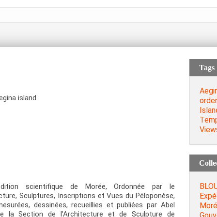
Tags
Aegi
gina island.
order
Islan
Temp
View
Colle
BLOU
édition scientifique de Morée, Ordonnée par le
Expéd
ture, Sculptures, Inscriptions et Vues du Péloponèse,
esurées, dessinées, recueillies et publiées par Abel
Moré
 de la Section de l’Architecture et de Sculpture de
Gouv