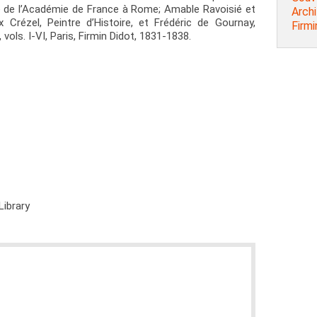
re de l’Académie de France à Rome; Amable Ravoisié et
Archit
ix Crézel, Peintre d’Histoire, et Frédéric de Gournay,
Firmi
 vols. I-VI, Paris, Firmin Didot, 1831-1838.
Library