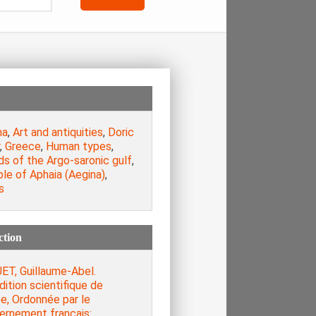
na
,
Art and antiquities
,
Doric
,
Greece
,
Human types
,
ds of the Argo-saronic gulf
,
le of Aphaia (Aegina)
,
s
ction
ET, Guillaume-Abel.
ition scientifique de
e, Ordonnée par le
ernement français: