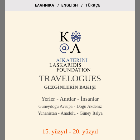
EΛΛΗΝΙΚΑ
ΕΝGLISH
TÜRKÇE
TRAVELOGUES
GEZGİNLERİN BAKIŞI
Yerler - Anıtlar - İnsanlar
Güneydoğu Avrupa - Doğu Akdeniz
Yunanistan - Anadolu - Güney İtalya
15. yüzyıl - 20. yüzyıl