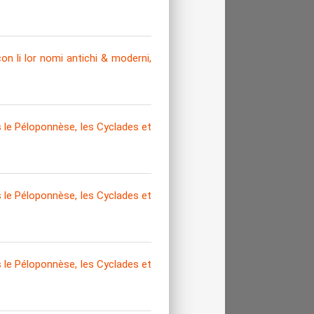
on li lor nomi antichi & moderni,
le Péloponnèse, les Cyclades et
le Péloponnèse, les Cyclades et
le Péloponnèse, les Cyclades et