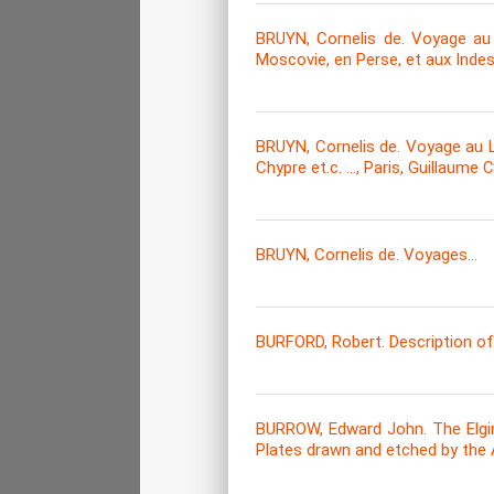
BRUYN, Cornelis de. Voyage au 
Moscovie, en Perse, et aux Inde
BRUYN, Cornelis de. Voyage au Le
Chypre et.c. …, Paris, Guillaume C
BRUYN, Cornelis de. Voyages...
BURFORD, Robert. Description of 
BURROW, Edward John. The Elgin 
Plates drawn and etched by the 