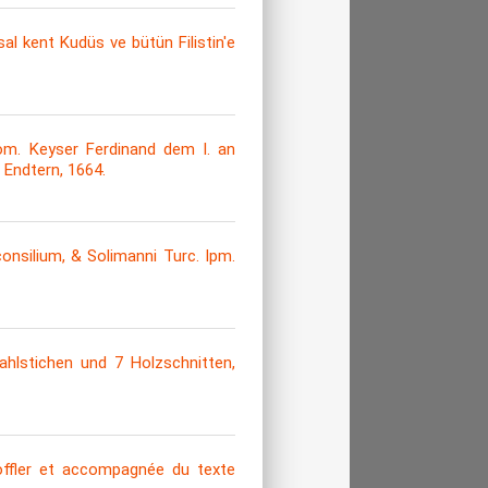
 kent Kudüs ve bütün Filistin'e
öm. Keyser Ferdinand dem I. an
 Endtern, 1664.
consilium, & Solimanni Turc. Ipm.
ahlstichen und 7 Holzschnitten,
Löffler et accompagnée du texte