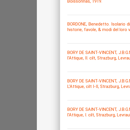
Boissonnas, 1919.
BORDONE, Benedetto. Isolario di 
historie, favole, & modi del loro 
BORY DE SAINT-VINCENT, J.B.G.M
l’Attique, IΙ. cilt, Strazburg, Levra
BORY DE SAINT-VINCENT, J.B.G.M
L’Attique, cilt Ι-II, Strazburg, Levr
BORY DE SAINT-VINCENT, J.B.G.M
l’Attique, Ι. cilt, Strazburg, Levrau