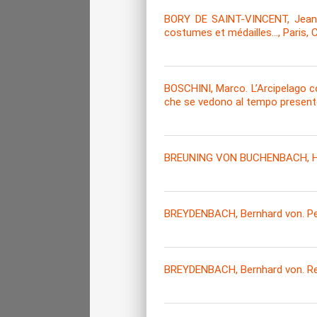
BORY DE SAINT-VINCENT, Jean Ba
costumes et médailles..., Paris,
BOSCHINI, Marco. L’Arcipelago con 
che se vedono al tempo presente
BREUNING VON BUCHENBACH, Hans J
BREYDENBACH, Bernhard von. Per
BREYDENBACH, Bernhard von. Reis