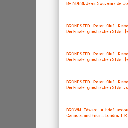
BRINDESI, Jean. Souvenirs de Con
BRÖNDSTED, Peter Oluf. Reise
Denkmäler griechischen Styls... [etc
BRÖNDSTED, Peter Oluf. Reise
Denkmäler griechischen Styls... [etc
BRÖNDSTED, Peter Oluf. Reise
Denkmäler griechischen Styls…, cil
BROWN, Edward. A brief account
Carniola, and Friuli..., Londra, T. 