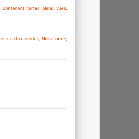
 contenant cartes, plans, vues,
rti, citta e castelli; Nella forme,