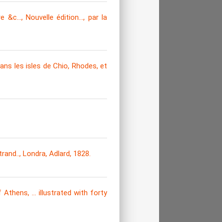
 &c…, Nouvelle édition…, par la
ans les isles de Chio, Rhodes, et
and.., Londra, Adlard, 1828.
Athens, … illustrated with forty