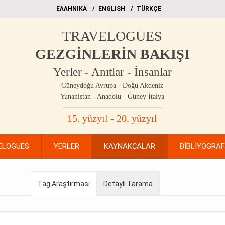
EΛΛΗΝΙΚΑ
ΕΝGLISH
TÜRKÇE
TRAVELOGUES
GEZGİNLERİN BAKIŞI
Yerler - Anıtlar - İnsanlar
Güneydoğu Avrupa - Doğu Akdeniz
Yunanistan - Anadolu - Güney İtalya
15. yüzyıl - 20. yüzyıl
ELOGUES
YERLER
KAYNAKÇALAR
BİBLİYOGRA
Tag Araştırması
Detaylı Tarama