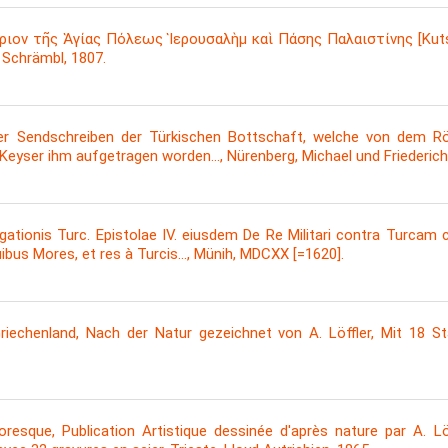
ριον τῆς Ἁγίας Πόλεως Ἱερουσαλὴμ καὶ Πάσης Παλαιστίνης [Kutsal
, Schrämbl, 1807.
ier Sendschreiben der Türkischen Bottschaft, welche von dem R
eyser ihm aufgetragen worden..., Nürenberg, Michael und Friederich
Legationis Turc. Epistolae IV. eiusdem De Re Militari contra Turcam 
quibus Mores, et res à Turcis..., Münih, MDCXX [=1620].
Griechenland, Nach der Natur gezeichnet von A. Löffler, Mit 18 St
ttoresque, Publication Artistique dessinée d'après nature par A. 