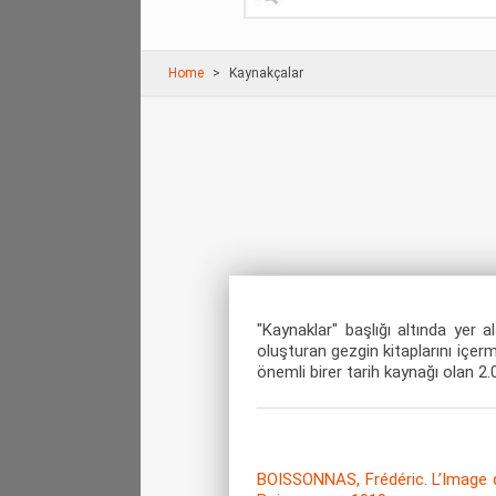
Home
Kaynakçalar
"Kaynaklar" başlığı altında yer
oluşturan gezgin kitaplarını içe
önemli birer tarih kaynağı olan 2.
BOISSONNAS, Frédéric. L’Image 