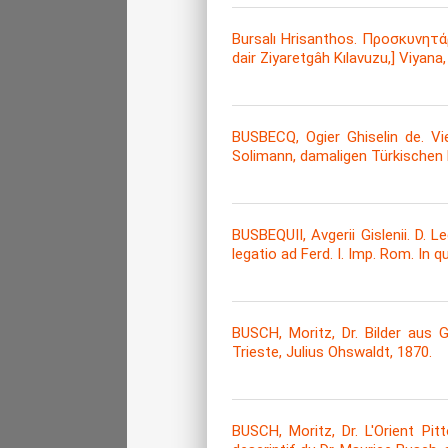
Bursalı Hrisanthos. Προσκυνητά
dair Ziyaretgâh Kılavuzu,] Viyana
BUSBECQ, Ogier Ghiselin de. V
Solimann, damaligen Türkischen K
BUSBEQUII, Avgerii Gislenii. D. 
legatio ad Ferd. I. Imp. Rom. In 
BUSCH, Moritz, Dr. Bilder aus 
Trieste, Julius Ohswaldt, 1870.
BUSCH, Moritz, Dr. L'Orient Pi