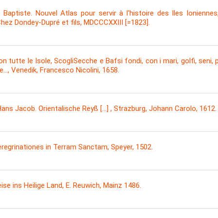
ptiste. Nouvel Atlas pour servir à l'histoire des Iles Ioniennes,
 Chez Dondey-Dupré et fils, MDCCCXXIII [=1823].
tutte le Isole, ScogliSecche e Bafsi fondi, con i mari, golfi, seni, po
…, Venedik, Francesco Nicolini, 1658.
acob. Orientalische Reyß [...] , Strazburg, Johann Carolo, 1612.
egrinationes in Terram Sanctam, Speyer, 1502.
e ins Heilige Land, E. Reuwich, Mainz 1486.