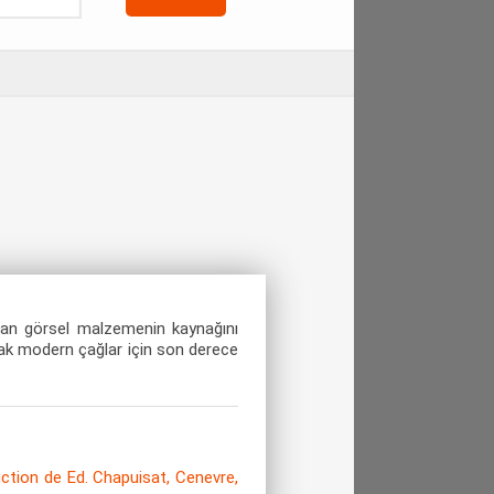
olan görsel malzemenin kaynağını
cak modern çağlar için son derece
tion de Ed. Chapuisat, Cenevre,