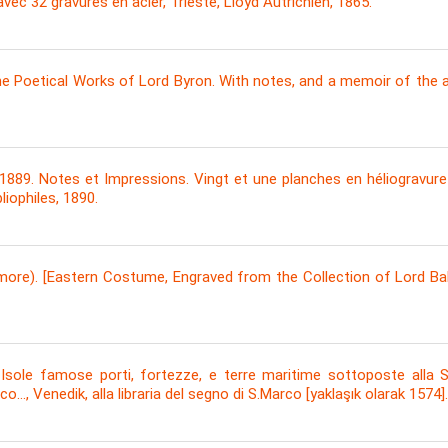
avec 32 gravures en acier, Trieste, Lloyd Autrichien, 1865.
e Poetical Works of Lord Byron. With notes, and a memoir of the a
889. Notes et Impressions. Vingt et une planches en héliogravure e
bliophiles, 1890.
more). [Eastern Costume, Engraved from the Collection of Lord Bal
ole famose porti, fortezze, e terre maritime sottoposte alla Ser
rco..., Venedik, alla libraria del segno di S.Marco [yaklaşık olarak 1574].