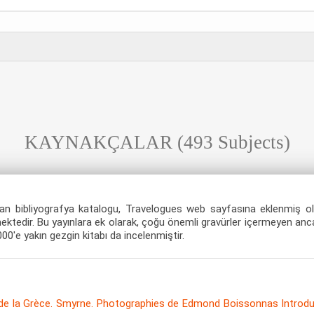
KAYNAKÇALAR
(493 Subjects)
 alan bibliyografya katalogu, Travelogues web sayfasına eklenmiş 
rmektedir. Bu yayınlara ek olarak, çoğu önemli gravürler içermeyen an
000'e yakın gezgin kitabı da incelenmiştir.
de la Grèce. Smyrne. Photographies de Edmond Boissonnas Introduc