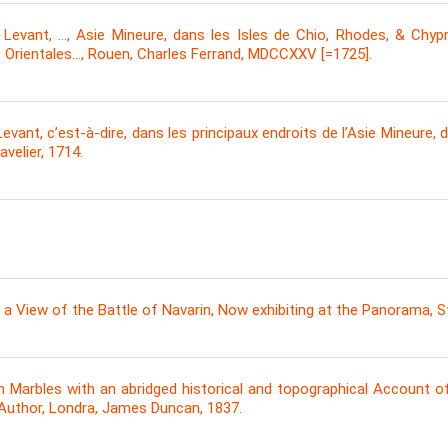
Levant, …, Asie Mineure, dans les Isles de Chio, Rhodes, & Chypre
s Orientales…, Rouen, Charles Ferrand, MDCCXXV [=1725].
vant, c’est-à-dire, dans les principaux endroits de l’Asie Mineure, d
avelier, 1714.
a View of the Battle of Navarin, Now exhibiting at the Panorama, Str
Marbles with an abridged historical and topographical Account of 
Author, Londra, James Duncan, 1837.