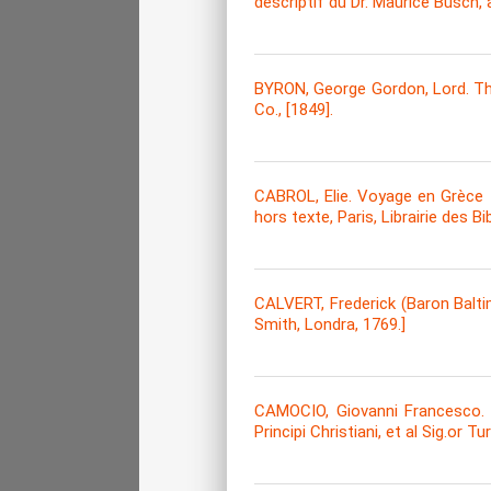
descriptif du Dr. Maurice Busch, 
BYRON, George Gordon, Lord. Th
Co., [1849].
CABROL, Elie. Voyage en Grèce 1
hors texte, Paris, Librairie des Bi
CALVERT, Frederick (Baron Balti
Smith, Londra, 1769.]
CAMOCIO, Giovanni Francesco. Is
Principi Christiani, et al Sig.or Tu