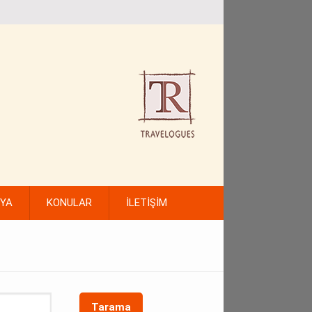
FYA
KONULAR
İLETİŞİM
Tarama