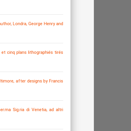
uthor, Londra, George Henry and
t cinq plans lithographiés tirés
timore, after designs by Francis
.ma Sig.ria di Venetia, ad altri