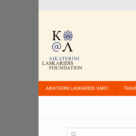
AİKATERİNİ LASKARİDİS VAKFI
TRAV